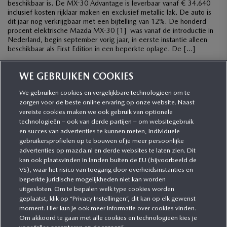
beschikbaar is. De MX-30 Advantage is leverbaar vanaf € 34.640
inclusief kosten rijklaar maken en exclusief metallic lak. De auto is
dit jaar nog verkrijgbaar met een bijtelling van 12%. De honderd
procent elektrische Mazda MX-30 [1] was vanaf de introductie in
Nederland, begin september vorig jaar, in eerste instantie alleen
beschikbaar als First Edition in een beperkte oplage. De […]
WE GEBRUIKEN COOKIES
We gebruiken cookies en vergelijkbare technologieën om te
zorgen voor de beste online ervaring op onze website. Naast
CATEGORIEËN
vereiste cookies maken we ook gebruik van optionele
technologieën – ook van derde partijen – om websitegebruik
en succes van advertenties te kunnen meten, individuele
gebruikersprofielen op te bouwen of je meer persoonlijke
MEER INFORMATIE
advertenties op mazda.nl en derde websites te laten zien. Dit
kan ook plaatsvinden in landen buiten de EU (bijvoorbeeld de
VS), waar het risico van toegang door overheidsinstanties en
MEER ERVAREN
beperkte juridische mogelijkheden niet kan worden
uitgesloten. Om te bepalen welk type cookies worden
geplaatst, klik op “Privacy Instellingen”, dit kan op elk gewenst
moment. Hier kun je ook meer informatie over cookies vinden.
Om akkoord te gaan met alle cookies en technologieën kies je
MAZDA VOLGEN