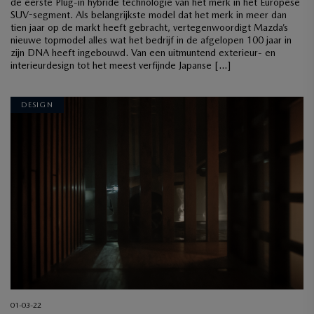
de eerste Plug-in hybride technologie van het merk in het Europese
SUV-segment. Als belangrijkste model dat het merk in meer dan
tien jaar op de markt heeft gebracht, vertegenwoordigt Mazda’s
nieuwe topmodel alles wat het bedrijf in de afgelopen 100 jaar in
zijn DNA heeft ingebouwd. Van een uitmuntend exterieur- en
interieurdesign tot het meest verfijnde Japanse […]
DESIGN
01-03-22