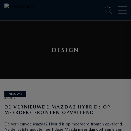
DESIGN
NIEUWS
27-08-24
DE VERNIEUWDE MAZDA2 HYBRID: OP
MEERDERE FRONTEN OPVALLEND
De vernieuwde Mazda2 Hybrid is op meerdere fronten opvallend.
Na de laatste update heeft deze Mazda meer dan ooit een eigen