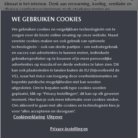
klimaat in het interieur. Denk aan verwarming, koeling, ventilatie en
diverse comfortvoorzieningen zoals stoelverwarming en
stuurwielverwarming. Mazda […]
WE GEBRUIKEN COOKIES
We gebruiken cookies en vergelijkbare technologieën om te
zorgen voor de beste online ervaring op onze website. Naast
CATEGORIEËN
vereiste cookies maken we ook gebruik van optionele
technologieën – ook van derde partijen – om websitegebruik
en succes van advertenties te kunnen meten, individuele
gebruikersprofielen op te bouwen of je meer persoonlijke
MEER INFORMATIE
advertenties op mazda.nl en derde websites te laten zien. Dit
kan ook plaatsvinden in landen buiten de EU (bijvoorbeeld de
VS), waar het risico van toegang door overheidsinstanties en
MEER ERVAREN
beperkte juridische mogelijkheden niet kan worden
uitgesloten. Om te bepalen welk type cookies worden
geplaatst, klik op “Privacy Instellingen”, dit kan op elk gewenst
moment. Hier kun je ook meer informatie over cookies vinden.
Om akkoord te gaan met alle cookies en technologieën kies je
MAZDA VOLGEN
voor “alles accepteren en doorgaan”.
Cookieverklaring
Uitgever
Privacy-instellingen