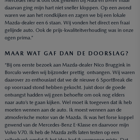
Mercedes heb ik ooit ook gekeken bij Audi en BMW maar
daarvan ging mijn hart niet sneller kloppen. Op een avond
waren we aan het rondkijken en zagen we bij een lokale
Mazda-dealer een 6 staan. Wij vonden het direct een fraai
gelijnde auto. Ook de prijs-kwaliteitverhouding was in onze
ogen prima.”
MAAR WAT GAF DAN DE DOORSLAG?
“Bij ons eerste bezoek aan Mazda-dealer Nico Bruggink in
Borculo werden wij bijzonder prettig ontvangen. Wij waren
daarover zo enthousiast dat we de nieuwe 6 SportBreak die
op voorraad stond hebben gekocht. Juist door de goede
ontvangst hadden wij geen behoefte om ook nog elders
naar auto’s te gaan kijken. Wel moet ik toegeven dat ik heb
moeten wennen aan de auto. Ik moest wennen aan de
atmosferische motor van de Mazda. Ik was het forse koppel
gewend van de Mercedes-Benz E-Klasse en daarvoor mijn
Volvo V70. Ik heb de Mazda zelfs laten testen op een
rollenbank omdat ik het idee had ik vermogen miste. Dat