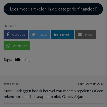
Lees meer artikelen in de categorie ‘financieel’
Delen via
Facebook
Twitter
Linkedin
E-mail
WhatsApp
Tags:
bijtelling
arjan
schreef:
15 april 2019 om 20:50
Kunt u uitleggen hoe ik het wel zou moeten regelen? Of een
rekenvoorbeeld? Ik snap hem niet. Groet, Arjan