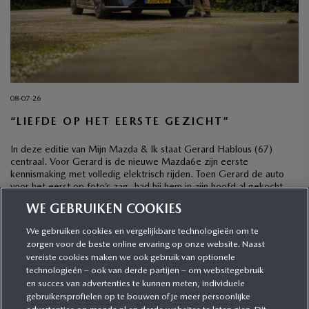
08-07-26
“LIEFDE OP HET EERSTE GEZICHT”
In deze editie van Mijn Mazda & Ik staat Gerard Hablous (67)
centraal. Voor Gerard is de nieuwe Mazda6e zijn eerste
kennismaking met volledig elektrisch rijden. Toen Gerard de auto
voor het eerst op foto’s zag, had hij hem in zijn hoofd al gekocht,
ook al was hij wel wat terughoudend met het oog op […]
WE GEBRUIKEN COOKIES
We gebruiken cookies en vergelijkbare technologieën om te
zorgen voor de beste online ervaring op onze website. Naast
CATEGORIEËN
vereiste cookies maken we ook gebruik van optionele
technologieën – ook van derde partijen – om websitegebruik
en succes van advertenties te kunnen meten, individuele
gebruikersprofielen op te bouwen of je meer persoonlijke
MEER INFORMATIE