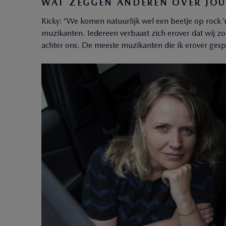
WAT ZEGGEN ANDEREN OVER JO
Ricky: “We komen natuurlijk wel een beetje op rock ’
muzikanten. Iedereen verbaast zich erover dat wij z
achter ons. De meeste muzikanten die ik erover ges