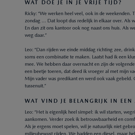
WAT DOE JE IN JE VRIJE TIJD?
Ricky: “We werken heel veel, ook in de weekenden. 
zondag … Dat loopt dus redelijk in elkaar over. Als
En dan zit ons kantoor ook nog naast ons huis. Als we
weg daar.”
Leo: “Dan rijden we einde middag richting zee, drin
soms een combinatie te maken. Laatst had ik een klu
mee. We hebben daar overnacht en zijn de volgende d
een beetje toeren, dat deed ik vroeger al met mijn vad
Mijn vader was predikant en werd ook vaak gebeld. Om
tussenuit.”
WAT VIND JE BELANGRIJK IN EEN
Leo: “Het is eigenlijk heel simpel: ik wil starten,
aankomen. Verder zoek ik betrouwbaarheid en comfo
Als je ergens moet spelen, wil je natuurlijk niet ge
milieubewust rijden. We hadden een diesel, maar he