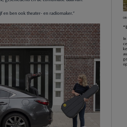
rijf en ben ook theater- en radiomaker.”
08
“
In
ce
ke
au
ge
o