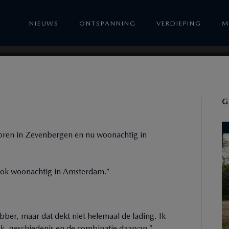
E WAGEN
NIEUWS
ONTSPANNING
VERDIEPING
M
G
boren in Zevenbergen en nu woonachtig in
u ook woonachtig in Amsterdam.”
bber, maar dat dekt niet helemaal de lading. Ik
ek, geschiedenis en de combinatie daarvan.”