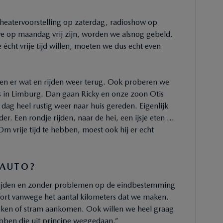
Theatervoorstelling op zaterdag, radioshow op
 we op maandag vrij zijn, worden we alsnog gebeld.
 écht vrije tijd willen, moeten we dus echt even
ken er wat en rijden weer terug. Ook proberen we
s in Limburg. Dan gaan Ricky en onze zoon Otis
ag heel rustig weer naar huis gereden. Eigenlijk
er. Een rondje rijden, naar de hei, een ijsje eten …
 vrije tijd te hebben, moest ook hij er echt
 AUTO?
 wegrijden en zonder problemen op de eindbestemming
rt vanwege het aantal kilometers dat we maken.
broken of stram aankomen. Ook willen we heel graag
bben die uit principe weggedaan.”