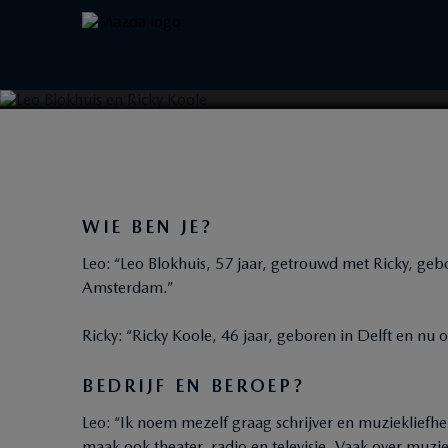
WIJ ZO EEN CHIQU
HEBBEN”
WIE BEN JE?
Leo: “Leo Blokhuis, 57 jaar, getrouwd met Ricky, ge
Amsterdam.”
Ricky: “Ricky Koole, 46 jaar, geboren in Delft en n
BEDRIJF EN BEROEP?
Leo: “Ik noem mezelf graag schrijver en muziekliefhe
maak ook theater, radio en televisie. Vaak over muzi