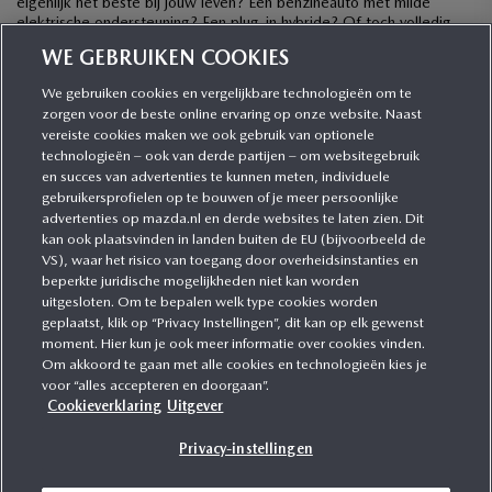
eigenlijk het beste bij jouw leven? Een benzineauto met milde
elektrische ondersteuning? Een plug-in hybride? Of toch volledig
elektrisch? […]
WE GEBRUIKEN COOKIES
We gebruiken cookies en vergelijkbare technologieën om te
zorgen voor de beste online ervaring op onze website. Naast
CATEGORIEËN
vereiste cookies maken we ook gebruik van optionele
technologieën – ook van derde partijen – om websitegebruik
en succes van advertenties te kunnen meten, individuele
gebruikersprofielen op te bouwen of je meer persoonlijke
MEER INFORMATIE
advertenties op mazda.nl en derde websites te laten zien. Dit
kan ook plaatsvinden in landen buiten de EU (bijvoorbeeld de
VS), waar het risico van toegang door overheidsinstanties en
MEER ERVAREN
beperkte juridische mogelijkheden niet kan worden
uitgesloten. Om te bepalen welk type cookies worden
geplaatst, klik op “Privacy Instellingen”, dit kan op elk gewenst
moment. Hier kun je ook meer informatie over cookies vinden.
Om akkoord te gaan met alle cookies en technologieën kies je
MAZDA VOLGEN
voor “alles accepteren en doorgaan”.
Cookieverklaring
Uitgever
Privacy-instellingen