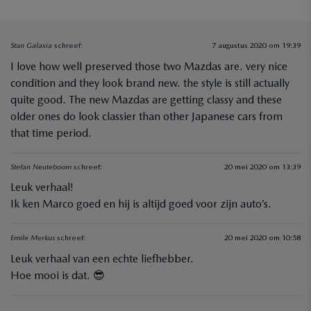
Stan Galaxia
schreef:
7 augustus 2020 om 19:39
I love how well preserved those two Mazdas are. very nice
condition and they look brand new. the style is still actually
quite good. The new Mazdas are getting classy and these
older ones do look classier than other Japanese cars from
that time period.
Stefan Neuteboom
schreef:
20 mei 2020 om 13:39
Leuk verhaal!
Ik ken Marco goed en hij is altijd goed voor zijn auto’s.
Emile Merkus
schreef:
20 mei 2020 om 10:58
Leuk verhaal van een echte liefhebber.
Hoe mooi is dat. 😎