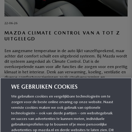
22-06-26
MAZDA CLIMATE CONTROL VAN A TOT Z
UITGELEGD
Een aangename temperatuur in de auto lijkt vanzelfsprekend, maar
achter dat comfort schuilt een uitgebreid systeem. Bij Mazda wordt
dit systeem aangeduid als Climate Control. Dat is de
overkoepelende naam voor alle functies die zorgen voor een prettig
klimaat in het interieur. Denk aan verwarming, koeling, ventilatie en
diverse comfortvoorzieningen zoals stoelverwarming en
stuurwielverwarming. Mazda […]
WE GEBRUIKEN COOKIES
We gebruiken cookies en vergelijkbare technologieën om te
zorgen voor de beste online ervaring op onze website. Naast
CATEGORIEËN
vereiste cookies maken we ook gebruik van optionele
technologieën – ook van derde partijen – om websitegebruik
en succes van advertenties te kunnen meten, individuele
gebruikersprofielen op te bouwen of je meer persoonlijke
MEER INFORMATIE
advertenties op mazda.nl en derde websites te laten zien. Dit