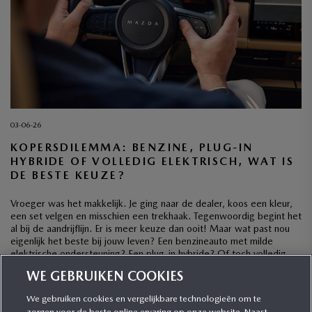
03-06-26
KOPERSDILEMMA: BENZINE, PLUG-IN
HYBRIDE OF VOLLEDIG ELEKTRISCH, WAT IS
DE BESTE KEUZE?
Vroeger was het makkelijk. Je ging naar de dealer, koos een kleur,
een set velgen en misschien een trekhaak. Tegenwoordig begint het
al bij de aandrijflijn. Er is meer keuze dan ooit! Maar wat past nou
eigenlijk het beste bij jouw leven? Een benzineauto met milde
elektrische ondersteuning? Een plug-in hybride? Of toch volledig
elektrisch? […]
WE GEBRUIKEN COOKIES
We gebruiken cookies en vergelijkbare technologieën om te
zorgen voor de beste online ervaring op onze website. Naast