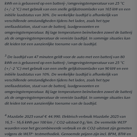
kWh en is gebaseerd op een batterij-/omgevingstemperatuur van 25 °C
(+/-2 °C) met gebruik van een snelle gelijkstroomlader van 165 kW en een
initiële laadstatus van 30%. De werkelijke laadtijd is afhankelijk van
verschillende omstandigheden tijdens het laden, zoals het type
snellaadstation, staat van de batterij, laadgewoonten en
omgevingstemperatuur. Bij lage temperaturen beïnvloeden zowel de batterij
als de omgevingstemperatuur de vereiste laadtijd. In sommige situaties kan
dit leiden tot een aanzienlijke toename van de laadtijd.
3
De laadtijd van 47 minuten geldt voor de auto met een batterij van 80
kWh en is gebaseerd op een batterij-/omgevingstemperatuur van 25 °C
(+/-2 °C) met gebruik van een snelle gelijkstroomlader van 90 kW en een
initiële laadstatus van 10%. De werkelijke laadtijd is afhankelijk van
verschillende omstandigheden tijdens het laden, zoals het type
snellaadstation, staat van de batterij, laadgewoonten en
omgevingstemperatuur. Bij lage temperaturen beïnvloeden zowel de batterij
als de omgevingstemperatuur de vereiste laadtijd. In sommige situaties kan
dit leiden tot een aanzienlijke toename van de laadtijd.
4
Mazda6e 2025 vanaf € 44.990. Elektrisch verbruik Mazda6e 2025 van
16,5 – 16,6 kWh per 100 km / CO2-uitstoot 0 g/km. De vermelde WLTP
waarden voor het gecombineerde verbruik en de CO2-uitstoot zijn gemeten
volgens de WLTP- testmethodiek. Genoemde prijzen zijn incl. BPM, BTW en