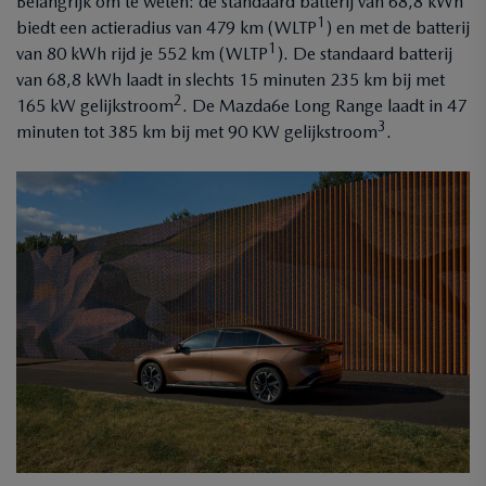
Belangrijk om te weten: de standaard batterij van 68,8 kWh
1
biedt een actieradius van 479 km (WLTP
) en met de batterij
1
van 80 kWh rijd je 552 km (WLTP
). De standaard batterij
van 68,8 kWh laadt in slechts 15 minuten 235 km bij met
2
165 kW gelijkstroom
. De Mazda6e Long Range laadt in 47
3
minuten tot 385 km bij met 90 KW gelijkstroom
.