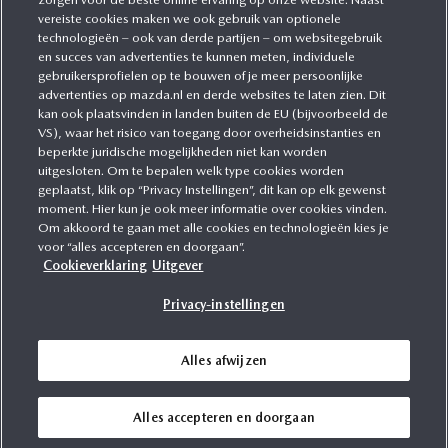
CATEGORIEËN
vereiste cookies maken we ook gebruik van optionele
technologieën – ook van derde partijen – om websitegebruik
en succes van advertenties te kunnen meten, individuele
gebruikersprofielen op te bouwen of je meer persoonlijke
MEER INFORMATIE
advertenties op mazda.nl en derde websites te laten zien. Dit
kan ook plaatsvinden in landen buiten de EU (bijvoorbeeld de
VS), waar het risico van toegang door overheidsinstanties en
MEER ERVAREN
beperkte juridische mogelijkheden niet kan worden
uitgesloten. Om te bepalen welk type cookies worden
geplaatst, klik op “Privacy Instellingen”, dit kan op elk gewenst
moment. Hier kun je ook meer informatie over cookies vinden.
Om akkoord te gaan met alle cookies en technologieën kies je
MAZDA VOLGEN
voor “alles accepteren en doorgaan”.
Cookieverklaring
Uitgever
Privacy-instellingen
Alles afwijzen
Voorwaarden
Privacy
WLTP
Cookies
Alles accepteren en doorgaan