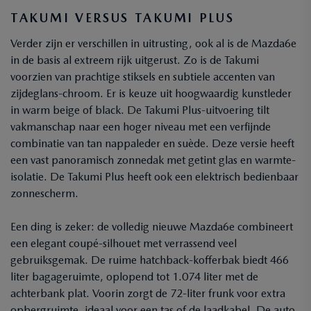
TAKUMI VERSUS TAKUMI PLUS
Verder zijn er verschillen in uitrusting, ook al is de Mazda6e
in de basis al extreem rijk uitgerust. Zo is de Takumi
voorzien van prachtige stiksels en subtiele accenten van
zijdeglans-chroom. Er is keuze uit hoogwaardig kunstleder
in warm beige of black. De Takumi Plus-uitvoering tilt
vakmanschap naar een hoger niveau met een verfijnde
combinatie van tan nappaleder en suède. Deze versie heeft
een vast panoramisch zonnedak met getint glas en warmte-
isolatie. De Takumi Plus heeft ook een elektrisch bedienbaar
zonnescherm.
Een ding is zeker: de volledig nieuwe Mazda6e combineert
een elegant coupé-silhouet met verrassend veel
gebruiksgemak. De ruime hatchback-kofferbak biedt 466
liter bagageruimte, oplopend tot 1.074 liter met de
achterbank plat. Voorin zorgt de 72-liter frunk voor extra
opbergruimte, ideaal voor een tas of de laadkabel. De auto