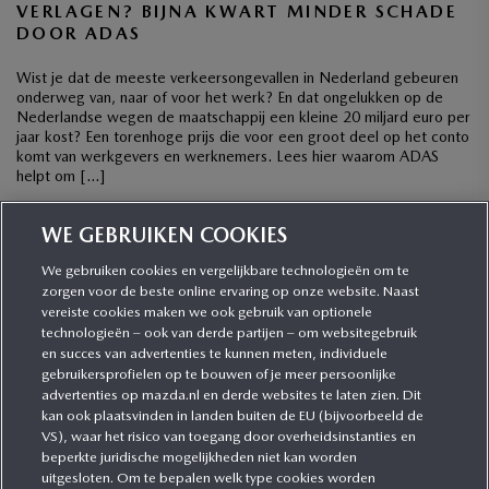
VERLAGEN? BIJNA KWART MINDER SCHADE
DOOR ADAS
Wist je dat de meeste verkeersongevallen in Nederland gebeuren
onderweg van, naar of voor het werk? En dat ongelukken op de
Nederlandse wegen de maatschappij een kleine 20 miljard euro per
jaar kost? Een torenhoge prijs die voor een groot deel op het conto
komt van werkgevers en werknemers. Lees hier waarom ADAS
helpt om […]
WE GEBRUIKEN COOKIES
2
3
..
6
1
We gebruiken cookies en vergelijkbare technologieën om te
zorgen voor de beste online ervaring op onze website. Naast
CATEGORIEËN
vereiste cookies maken we ook gebruik van optionele
technologieën – ook van derde partijen – om websitegebruik
en succes van advertenties te kunnen meten, individuele
gebruikersprofielen op te bouwen of je meer persoonlijke
MEER INFORMATIE
advertenties op mazda.nl en derde websites te laten zien. Dit
kan ook plaatsvinden in landen buiten de EU (bijvoorbeeld de
VS), waar het risico van toegang door overheidsinstanties en
MEER ERVAREN
beperkte juridische mogelijkheden niet kan worden
uitgesloten. Om te bepalen welk type cookies worden