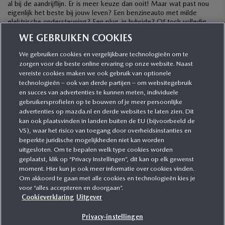
al bij de aandrijflijn. Er is meer keuze dan ooit! Maar wat past nou
eigenlijk het beste bij jouw leven? Een benzineauto met milde
elektrische ondersteuning? Een plug-in hybride? Of toch volledig
elektrisch? […]
WE GEBRUIKEN COOKIES
We gebruiken cookies en vergelijkbare technologieën om te
zorgen voor de beste online ervaring op onze website. Naast
CATEGORIEËN
vereiste cookies maken we ook gebruik van optionele
technologieën – ook van derde partijen – om websitegebruik
en succes van advertenties te kunnen meten, individuele
gebruikersprofielen op te bouwen of je meer persoonlijke
MEER INFORMATIE
advertenties op mazda.nl en derde websites te laten zien. Dit
kan ook plaatsvinden in landen buiten de EU (bijvoorbeeld de
VS), waar het risico van toegang door overheidsinstanties en
MEER ERVAREN
beperkte juridische mogelijkheden niet kan worden
uitgesloten. Om te bepalen welk type cookies worden
geplaatst, klik op “Privacy Instellingen”, dit kan op elk gewenst
moment. Hier kun je ook meer informatie over cookies vinden.
Om akkoord te gaan met alle cookies en technologieën kies je
MAZDA VOLGEN
voor “alles accepteren en doorgaan”.
Cookieverklaring
Uitgever
Privacy-instellingen