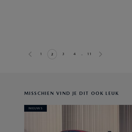
1
3
4
..
11
2
MISSCHIEN VIND JE DIT OOK LEUK
NIEUWS