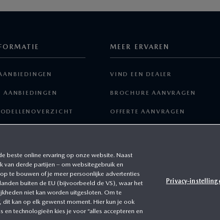
FORMATIE
MEER ERVAREN
AANBIEDINGEN
VIND EEN DEALER
E AANBIEDINGEN
BROCHURE AANVRAGEN
ODELLENOVERZICHT
OFFERTE AANVRAGEN
EN ACCESSOIRES
SAMENSTELLEN
MY MAZDA
de beste online ervaring op onze website. Naast
k van derde partijen – om websitegebruik en
 op te bouwen of je meer persoonlijke advertenties
Privacy-instelling
 landen buiten de EU (bijvoorbeeld de VS), waar het
ijkheden niet kan worden uitgesloten. Om te
”, dit kan op elk gewenst moment. Hier kun je ook
 en technologieën kies je voor “alles accepteren en