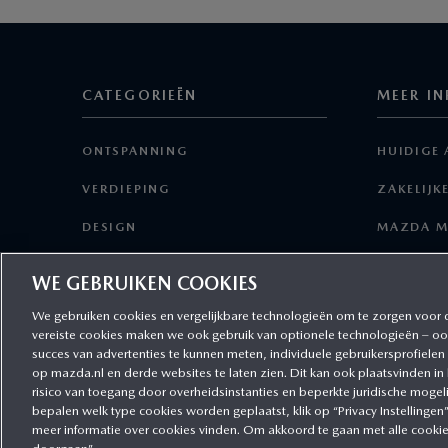
CATEGORIEËN
MEER IN
ONTSPANNING
HUIDIGE 
VERDIEPING
ZAKELIJK
DESIGN
MAZDA M
TECHNOLOGIE
SERVICE 
WE GEBRUIKEN COOKIES
RIJPLEZIER
We gebruiken cookies en vergelijkbare technologieën om te zorgen voor 
vereiste cookies maken we ook gebruik van optionele technologieën – oo
FINANCIEEL
succes van advertenties te kunnen meten, individuele gebruikersprofielen
op mazda.nl en derde websites te laten zien. Dit kan ook plaatsvinden in
risico van toegang door overheidsinstanties en beperkte juridische mogel
bepalen welk type cookies worden geplaatst, klik op “Privacy Instellingen
meer informatie over cookies vinden. Om akkoord te gaan met alle cookies