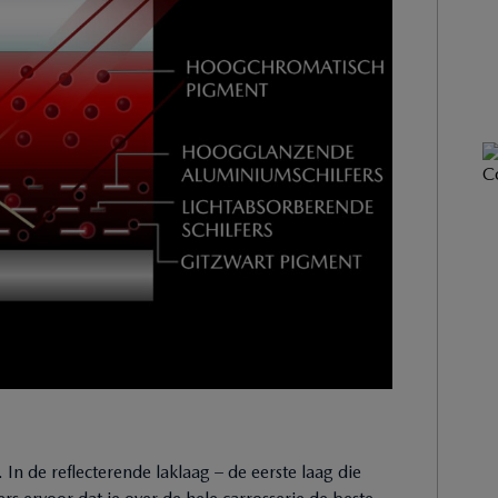
In de reflecterende laklaag – de eerste laag die