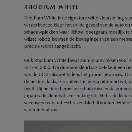
RHODIUM WHITE
Rhodium White is dé signature witte kleurstelling v
versterkt deze kleur het solide gevoel van de auto en v
schaduwplekken waar lichtval doorgaans moeilijk te d
wijze: robots bootsen de bewegingen van een mensel
precisie wordt aangebracht.
Ook Rhodium White bevat aluminiumvlokken voor een r
micron dik is. De dunnere kleurlaag betekent een b
van de CO2-uitstoot tijdens het productieproces. De c
de heldere laklaag resulteert in een schitterend wit, d
heeft. Bij heldere hemel en schuin invallende zonnest
Japan is de kleur wit zeer belangrijk. Het is de kleu
sneeuw en een onbeschreven blad. Rhodium White is
van minimalisme.