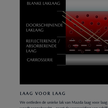
LAAG VOOR LAAG
We ontleden de unieke lak van Mazda laag voor laag. 