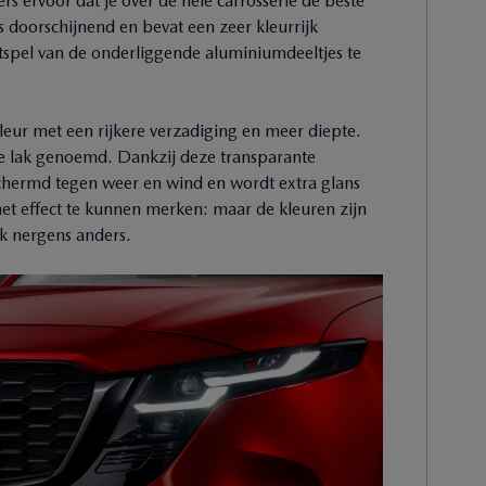
rs ervoor dat je over de hele carrosserie de beste
is doorschijnend en bevat een zeer kleurrijk
htspel van de onderliggende aluminiumdeeltjes te
kleur met een rijkere verzadiging en meer diepte.
e lak genoemd. Dankzij deze transparante
chermd tegen weer en wind en wordt extra glans
het effect te kunnen merken: maar de kleuren zijn
ijk nergens anders.