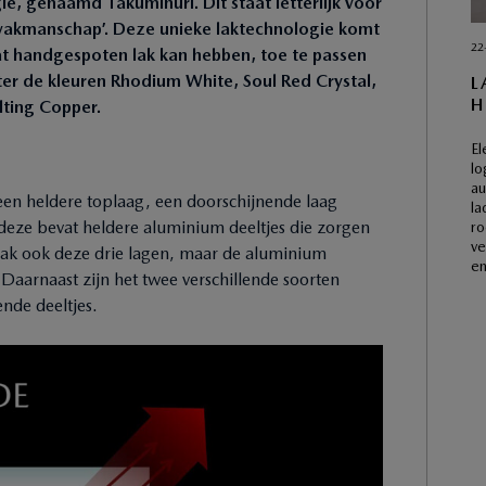
e, genaamd Takuminuri. Dit staat letterlijk voor
 ‘vakmanschap’. Deze unieke laktechnologie komt
22
dat handgespoten lak kan hebben, toe te passen
ter de kleuren Rhodium White, Soul Red Crystal,
L
H
lting Copper.
El
lo
au
 een heldere toplaag, een doorschijnende laag
la
(deze bevat heldere aluminium deeltjes die zorgen
ro
ve
lak ook deze drie lagen, maar de aluminium
en
. Daarnaast zijn het twee verschillende soorten
ende deeltjes.