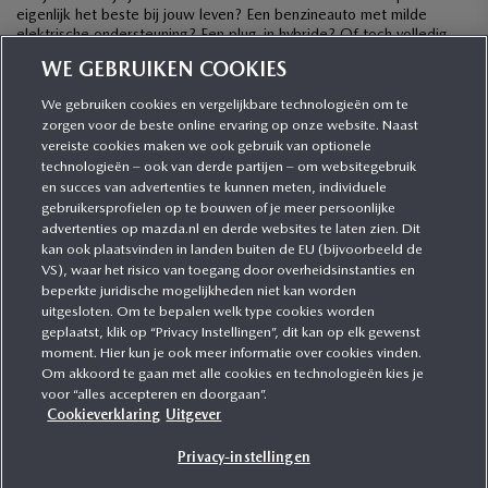
eigenlijk het beste bij jouw leven? Een benzineauto met milde
elektrische ondersteuning? Een plug-in hybride? Of toch volledig
elektrisch? […]
WE GEBRUIKEN COOKIES
We gebruiken cookies en vergelijkbare technologieën om te
zorgen voor de beste online ervaring op onze website. Naast
CATEGORIEËN
vereiste cookies maken we ook gebruik van optionele
technologieën – ook van derde partijen – om websitegebruik
en succes van advertenties te kunnen meten, individuele
gebruikersprofielen op te bouwen of je meer persoonlijke
MEER INFORMATIE
advertenties op mazda.nl en derde websites te laten zien. Dit
kan ook plaatsvinden in landen buiten de EU (bijvoorbeeld de
VS), waar het risico van toegang door overheidsinstanties en
MEER ERVAREN
beperkte juridische mogelijkheden niet kan worden
uitgesloten. Om te bepalen welk type cookies worden
geplaatst, klik op “Privacy Instellingen”, dit kan op elk gewenst
moment. Hier kun je ook meer informatie over cookies vinden.
Om akkoord te gaan met alle cookies en technologieën kies je
MAZDA VOLGEN
voor “alles accepteren en doorgaan”.
Cookieverklaring
Uitgever
Privacy-instellingen