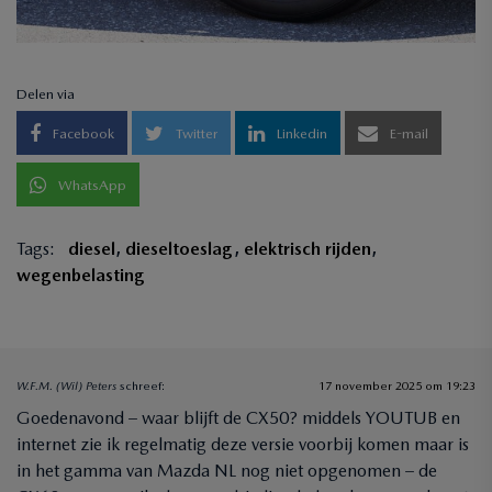
Delen via
Facebook
Twitter
Linkedin
E-mail
WhatsApp
Tags:
diesel
,
dieseltoeslag
,
elektrisch rijden
,
wegenbelasting
W.F.M. (Wil) Peters
schreef:
17 november 2025 om 19:23
Goedenavond – waar blijft de CX50? middels YOUTUB en
internet zie ik regelmatig deze versie voorbij komen maar is
in het gamma van Mazda NL nog niet opgenomen – de