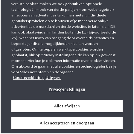
vereiste cookies maken we ook gebruik van optionele
technologieën – ook van derde partijen – om websitegebruik
en succes van advertenties te kunnen meten, individuele
gebruikersprofielen op te bouwen of je meer persoonlijke
advertenties op mazda.nl en derde websites te laten zien. Dit
kan ook plaatsvinden in landen buiten de EU (bijvoorbeeld de
VS), waar het risico van toegang door overheidsinstanties en
beperkte juridische mogelijkheden niet kan worden
uitgesloten. Om te bepalen welk type cookies worden
geplaatst, klik op “Privacy Instellingen”, dit kan op elk gewenst
03-06-26
moment. Hier kun je ook meer informatie over cookies vinden.
KOPERSDILEMMA: BENZINE, PLUG-IN
Om akkoord te gaan met alle cookies en technologieën kies je
HYBRIDE OF VOLLEDIG ELEKTRISCH, WAT IS
voor “alles accepteren en doorgaan”.
Cookieverklaring
Uitgever
DE BESTE KEUZE?
Privacy-instellingen
Vroeger was het makkelijk. Je ging naar de dealer, koos een kleur,
een set velgen en misschien een trekhaak. Tegenwoordig begint het
al bij de aandrijflijn. Er is meer keuze dan ooit! Maar wat past nou
Alles afwijzen
eigenlijk het beste bij jouw leven? Een benzineauto met milde
elektrische ondersteuning? Een plug-in hybride? Of toch volledig
elektrisch? […]
Alles accepteren en doorgaan