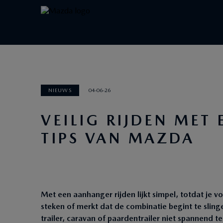
NIEUWS
04-06-26
VEILIG RIJDEN MET
TIPS VAN MAZDA
Met een aanhanger rijden lijkt simpel, totdat je vo
steken of merkt dat de combinatie begint te slin
trailer, caravan of paardentrailer niet spannend te