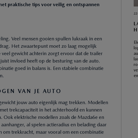
t praktische tips voor veilig en ontspannen
22
L
H
ling. Veel mensen gooien spullen lukraak in een
El
edrag. Het zwaartepunt moet zo laag mogelijk
lo
veel gewicht achterin zorgt ervoor dat de trailer
au
la
 juist invloed heeft op de besturing van de auto.
ro
inatie goed in balans is. Een stabiele combinatie
ve
n.
en
GEN VAN JE AUTO
 gewicht jouw auto eigenlijk mag trekken. Modellen
met trekcapaciteit in het achterhoofd en kunnen
aan. Ook elektrische modellen zoals de Mazda6e en
aanhanger, al spelen actieradius en belading daar
leen om trekkracht, maar vooral om een combinatie