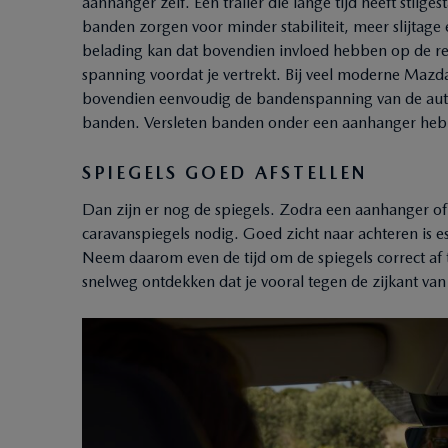
aanhanger zelf. Een trailer die lange tijd heeft stilg
banden zorgen voor minder stabiliteit, meer slijtage
belading kan dat bovendien invloed hebben op de r
spanning voordat je vertrekt. Bij veel moderne Maz
bovendien eenvoudig de bandenspanning van de auto 
banden. Versleten banden onder een aanhanger hebbe
SPIEGELS GOED AFSTELLEN
Dan zijn er nog de spiegels. Zodra een aanhanger of
caravanspiegels nodig. Goed zicht naar achteren is es
Neem daarom even de tijd om de spiegels correct af te
snelweg ontdekken dat je vooral tegen de zijkant van 