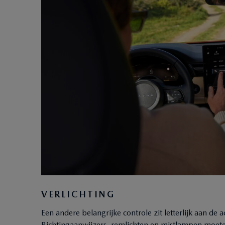
VERLICHTING
Een andere belangrijke controle zit letterlijk aan de 
Richtingaanwijzers, remlichten en mistlampen moeten