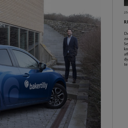
25
R
De
zo
Se
kn
af
dy
te