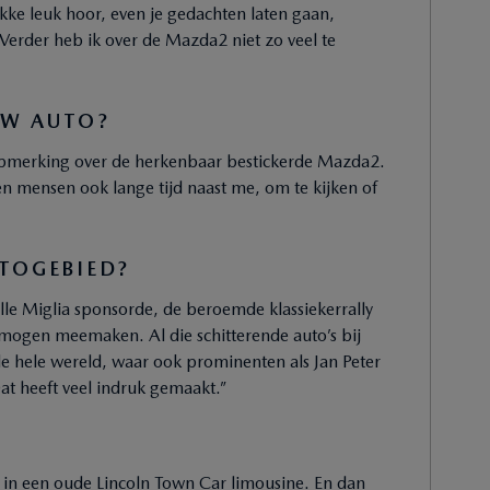
ikke leuk hoor, even je gedachten laten gaan,
 Verder heb ik over de Mazda2 niet zo veel te
UW AUTO?
 opmerking over de herkenbaar bestickerde Mazda2.
n mensen ook lange tijd naast me, om te kijken of
UTOGEBIED?
lle Miglia sponsorde, de beroemde klassiekerrally
ij mogen meemaken. Al die schitterende auto’s bij
 hele wereld, waar ook prominenten als Jan Peter
t heeft veel indruk gemaakt.”
en in een oude Lincoln Town Car limousine. En dan