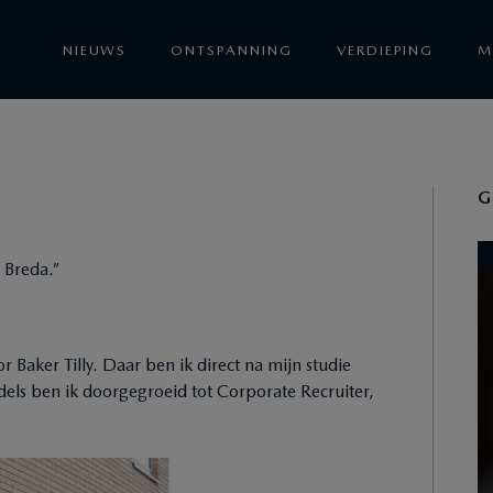
ER EEN!”
NIEUWS
ONTSPANNING
VERDIEPING
M
G
 Breda.”
r Baker Tilly. Daar ben ik direct na mijn studie
els ben ik doorgegroeid tot Corporate Recruiter,