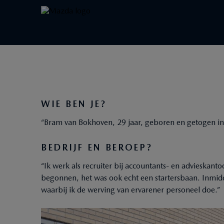
“DAAR HEB JE ER WE
WIE BEN JE?
“Bram van Bokhoven, 29 jaar, geboren en getogen in
BEDRIJF EN BEROEP?
“Ik werk als recruiter bij accountants- en advieskantoo
begonnen, het was ook echt een startersbaan. Inmidd
waarbij ik de werving van ervarener personeel doe.”