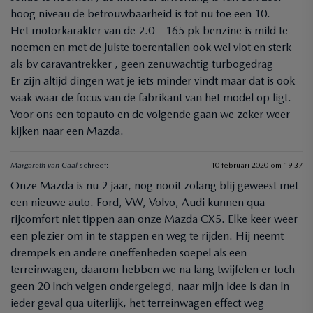
hoog niveau de betrouwbaarheid is tot nu toe een 10.
Het motorkarakter van de 2.0 – 165 pk benzine is mild te
noemen en met de juiste toerentallen ook wel vlot en sterk
als bv caravantrekker , geen zenuwachtig turbogedrag
Er zijn altijd dingen wat je iets minder vindt maar dat is ook
vaak waar de focus van de fabrikant van het model op ligt.
Voor ons een topauto en de volgende gaan we zeker weer
kijken naar een Mazda.
Margareth van Gaal
schreef:
10 februari 2020 om 19:37
Onze Mazda is nu 2 jaar, nog nooit zolang blij geweest met
een nieuwe auto. Ford, VW, Volvo, Audi kunnen qua
rijcomfort niet tippen aan onze Mazda CX5. Elke keer weer
een plezier om in te stappen en weg te rijden. Hij neemt
drempels en andere oneffenheden soepel als een
terreinwagen, daarom hebben we na lang twijfelen er toch
geen 20 inch velgen ondergelegd, naar mijn idee is dan in
ieder geval qua uiterlijk, het terreinwagen effect weg