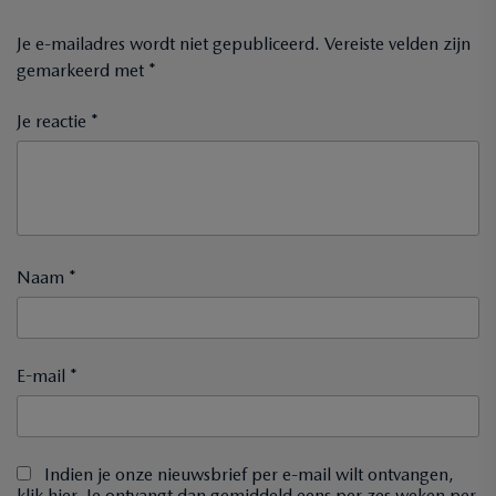
Je e-mailadres wordt niet gepubliceerd.
Vereiste velden zijn
gemarkeerd met
*
Je reactie *
Naam *
E-mail *
Indien je onze nieuwsbrief per e-mail wilt ontvangen,
klik hier. Je ontvangt dan gemiddeld eens per zes weken per