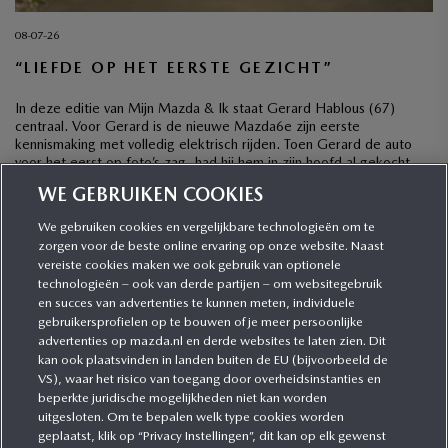
08-07-26
“LIEFDE OP HET EERSTE GEZICHT”
In deze editie van Mijn Mazda & Ik staat Gerard Hablous (67)
centraal. Voor Gerard is de nieuwe Mazda6e zijn eerste
kennismaking met volledig elektrisch rijden. Toen Gerard de auto
voor het eerst op foto’s zag, had hij hem in zijn hoofd al gekocht,
ook al was hij wel wat terughoudend met het oog op […]
WE GEBRUIKEN COOKIES
We gebruiken cookies en vergelijkbare technologieën om te
zorgen voor de beste online ervaring op onze website. Naast
CATEGORIEËN
vereiste cookies maken we ook gebruik van optionele
technologieën – ook van derde partijen – om websitegebruik
en succes van advertenties te kunnen meten, individuele
gebruikersprofielen op te bouwen of je meer persoonlijke
MEER INFORMATIE
advertenties op mazda.nl en derde websites te laten zien. Dit
kan ook plaatsvinden in landen buiten de EU (bijvoorbeeld de
VS), waar het risico van toegang door overheidsinstanties en
MEER ERVAREN
beperkte juridische mogelijkheden niet kan worden
uitgesloten. Om te bepalen welk type cookies worden
geplaatst, klik op “Privacy Instellingen”, dit kan op elk gewenst