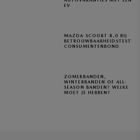
AUTOVAKANTIES MET EEN
EV
MAZDA SCOORT 8,0 BIJ
BETROUWBAARHEIDSTEST
CONSUMENTENBOND
ZOMERBANDEN,
WINTERBANDEN OF ALL-
SEASON BANDEN? WELKE
MOET JE HEBBEN?
BLIJF OP DE HOOGTE