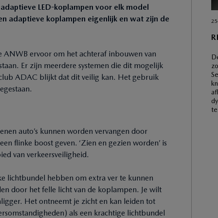
jn adaptieve LED-koplampen voor elk model
n adaptieve koplampen eigenlijk en wat zijn de
25
R
t de ANWB ervoor om het achteraf inbouwen van
De
staan. Er zijn meerdere systemen die dit mogelijk
zo
Se
lub ADAC blijkt dat dit veilig kan. Het gebruik
kn
oegestaan.
af
dy
te
joenen auto’s kunnen worden vervangen door
en flinke boost geven. ‘Zien en gezien worden’ is
ed van verkeersveiligheid.
ijke lichtbundel hebben om extra ver te kunnen
en door het felle licht van de koplampen. Je wilt
igger. Het ontneemt je zicht en kan leiden tot
weersomstandigheden) als een krachtige lichtbundel