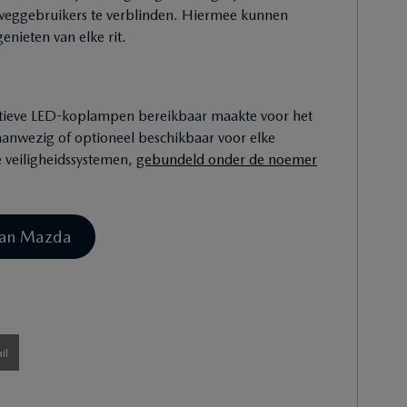
e weggebruikers te verblinden. Hiermee kunnen
enieten van elke rit.
A
ptieve LED-koplampen bereikbaar maakte voor het
 aanwezig of optioneel beschikbaar voor elke
e veiligheidssystemen,
gebundeld onder de noemer
 van Mazda
il