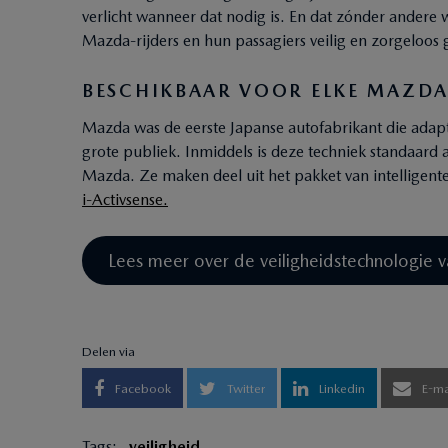
verlicht wanneer dat nodig is. En dat zónder ander
Mazda-rijders en hun passagiers veilig en zorgeloos g
BESCHIKBAAR VOOR ELKE MAZD
Mazda was de eerste Japanse autofabrikant die ada
grote publiek. Inmiddels is deze techniek standaard
Mazda. Ze maken deel uit het pakket van intelligent
i-Activsense.
Lees meer over de veiligheidstechnologie
Delen via
Facebook
Twitter
Linkedin
E-ma
Tags:
veiligheid