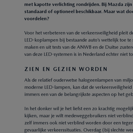
met kapotte verlichting rondrijden. Bij Mazda zi
standaard of optioneel beschikbaar. Maar wat doe
voordelen?
Voor het verbeteren van de verkeersveiligheid plei
LED-koplampen bij bestaande auto’s wettelijk toe te 
maken en uit tests van de ANWB en de Duitse zusterc
van deze LED-systemen is in Nederland echter niet t
ZIEN EN GEZIEN WORDEN
Als de relatief ouderwetse halogeenlampen van mil
moderne LED-lampen, kan dat de verkeersveiligheid e
immers een van de belangrijkste aspecten op het gebi
In het donker wil je het liefst een zo krachtig mogel
kijken, maar je wilt medeweggebruikers niet verblind
zelf immers ook niet verblind worden door een tegenl
gevaarlijke verkeerssituaties. Overdag (bij slechte 