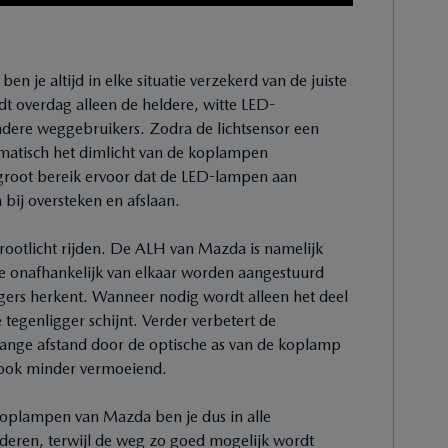
je altijd in elke situatie verzekerd van de juiste
ndt overdag alleen de heldere, witte LED-
andere weggebruikers. Zodra de lichtsensor een
omatisch het dimlicht van de koplampen
 groot bereik ervoor dat de LED-lampen aan
bij oversteken en afslaan.
rootlicht rijden. De ALH van Mazda is namelijk
e onafhankelijk van elkaar worden aangestuurd
ggers herkent. Wanneer nodig wordt alleen het deel
 tegenligger schijnt. Verder verbetert de
 lange afstand door de optische as van de koplamp
 ook minder vermoeiend.
koplampen van Mazda ben je dus in alle
eren, terwijl de weg zo goed mogelijk wordt