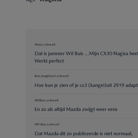
Wout
schreef:
Dat is jammer Wil Buis …Mijn CX30 Nagisa heeft
Werkt perfect
Ron Jongbloed
schreef:
Hoe kun je zien of je cx3 (kangei)uit 2919 adap
WilBuis
schreef:
En zo als altijd Mazda zwijgt weer eens
Wil Buis
schreef:
Dat Mazda dit zo publiceerde is niet normaal,