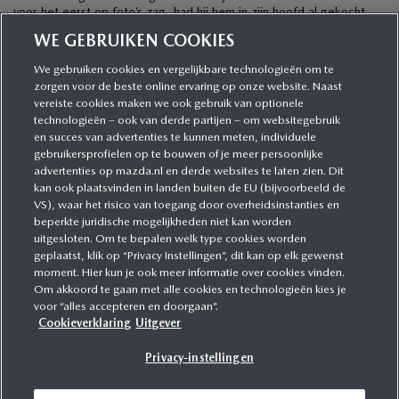
voor het eerst op foto’s zag, had hij hem in zijn hoofd al gekocht,
ook al was hij wel wat terughoudend met het oog op […]
WE GEBRUIKEN COOKIES
We gebruiken cookies en vergelijkbare technologieën om te
zorgen voor de beste online ervaring op onze website. Naast
CATEGORIEËN
vereiste cookies maken we ook gebruik van optionele
technologieën – ook van derde partijen – om websitegebruik
en succes van advertenties te kunnen meten, individuele
gebruikersprofielen op te bouwen of je meer persoonlijke
MEER INFORMATIE
advertenties op mazda.nl en derde websites te laten zien. Dit
kan ook plaatsvinden in landen buiten de EU (bijvoorbeeld de
VS), waar het risico van toegang door overheidsinstanties en
MEER ERVAREN
beperkte juridische mogelijkheden niet kan worden
uitgesloten. Om te bepalen welk type cookies worden
geplaatst, klik op “Privacy Instellingen”, dit kan op elk gewenst
moment. Hier kun je ook meer informatie over cookies vinden.
Om akkoord te gaan met alle cookies en technologieën kies je
MAZDA VOLGEN
voor “alles accepteren en doorgaan”.
Cookieverklaring
Uitgever
Privacy-instellingen