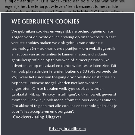
al bij de aandrijflijn. Er is meer keuze dan ooit! Maar wat past nou
eigenlijk het beste bij jouw leven? Een benzineauto met milde
elektrische ondersteuning? Een plug-in hybride? Of toch volledig
elektrisch? […]
WE GEBRUIKEN COOKIES
We gebruiken cookies en vergelijkbare technologieën om te
zorgen voor de beste online ervaring op onze website. Naast
CATEGORIEËN
vereiste cookies maken we ook gebruik van optionele
technologieën – ook van derde partijen – om websitegebruik
en succes van advertenties te kunnen meten, individuele
gebruikersprofielen op te bouwen of je meer persoonlijke
MEER INFORMATIE
advertenties op mazda.nl en derde websites te laten zien. Dit
kan ook plaatsvinden in landen buiten de EU (bijvoorbeeld de
VS), waar het risico van toegang door overheidsinstanties en
MEER ERVAREN
beperkte juridische mogelijkheden niet kan worden
uitgesloten. Om te bepalen welk type cookies worden
geplaatst, klik op “Privacy Instellingen”, dit kan op elk gewenst
moment. Hier kun je ook meer informatie over cookies vinden.
Om akkoord te gaan met alle cookies en technologieën kies je
MAZDA VOLGEN
voor “alles accepteren en doorgaan”.
Cookieverklaring
Uitgever
Privacy-instellingen