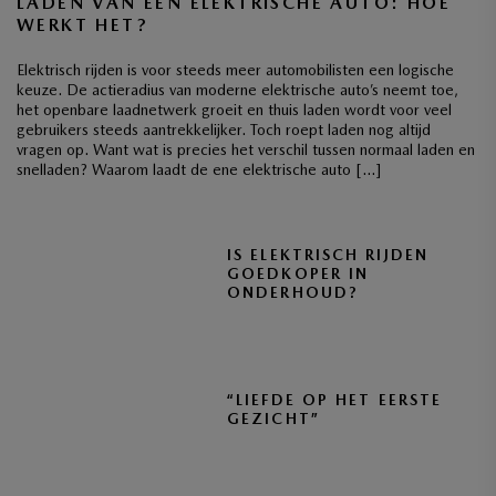
LADEN VAN EEN ELEKTRISCHE AUTO: HOE
WERKT HET?
Elektrisch rijden is voor steeds meer automobilisten een logische
keuze. De actieradius van moderne elektrische auto’s neemt toe,
het openbare laadnetwerk groeit en thuis laden wordt voor veel
gebruikers steeds aantrekkelijker. Toch roept laden nog altijd
vragen op. Want wat is precies het verschil tussen normaal laden en
snelladen? Waarom laadt de ene elektrische auto […]
IS ELEKTRISCH RIJDEN
GOEDKOPER IN
ONDERHOUD?
“LIEFDE OP HET EERSTE
GEZICHT”