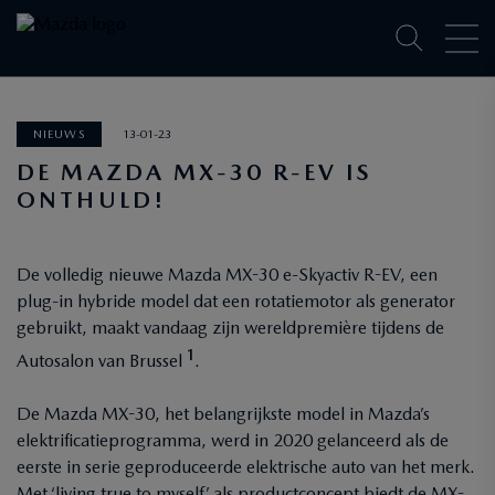
NIEUWS
13-01-23
DE MAZDA MX-30 R-EV IS
ONTHULD!
De volledig nieuwe Mazda MX-30 e-Skyactiv R-EV, een
plug-in hybride model dat een rotatiemotor als generator
gebruikt, maakt vandaag zijn wereldpremière tijdens de
1
Autosalon van Brussel
.
De Mazda MX-30, het belangrijkste model in Mazda’s
elektrificatieprogramma, werd in 2020 gelanceerd als de
eerste in serie geproduceerde elektrische auto van het merk.
Met ‘living true to myself’ als productconcept biedt de MX-