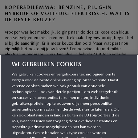
KOPERSDILEMMA: BENZINE, PLUG-IN
HYBRIDE OF VOLLEDIG ELEKTRISCH, WAT IS
DE BESTE KEUZE?
Vroeger was het makkelijk. Je ging naar de dealer, koos een kleur,
een set velgen en misschien een trekhaak. Tegenwoordig begint het
al bij de aandrijflijn. Er is meer keuze dan ooit! Maar wat past nou
eigenlijk het beste bij jouw leven? Een benzineauto met milde
elektrische ondersteuning? Een plug-in hybride? Of toch volledig
elektrisch? […]
WE GEBRUIKEN COOKIES
We gebruiken cookies en vergelijkbare technologieën om te
zorgen voor de beste online ervaring op onze website. Naast
CATEGORIEËN
vereiste cookies maken we ook gebruik van optionele
technologieën – ook van derde partijen – om websitegebruik
en succes van advertenties te kunnen meten, individuele
gebruikersprofielen op te bouwen of je meer persoonlijke
MEER INFORMATIE
advertenties op mazda.nl en derde websites te laten zien. Dit
kan ook plaatsvinden in landen buiten de EU (bijvoorbeeld de
VS), waar het risico van toegang door overheidsinstanties en
MEER ERVAREN
beperkte juridische mogelijkheden niet kan worden
uitgesloten. Om te bepalen welk type cookies worden