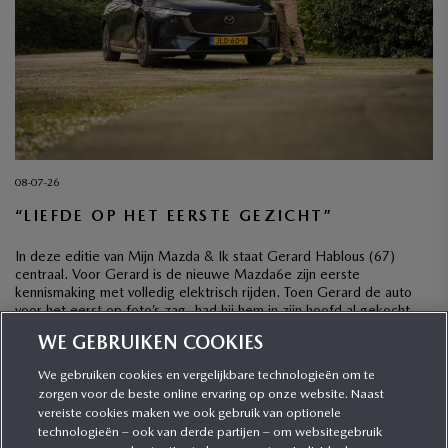
08-07-26
“LIEFDE OP HET EERSTE GEZICHT”
In deze editie van Mijn Mazda & Ik staat Gerard Hablous (67)
centraal. Voor Gerard is de nieuwe Mazda6e zijn eerste
kennismaking met volledig elektrisch rijden. Toen Gerard de auto
voor het eerst op foto’s zag, had hij hem in zijn hoofd al gekocht,
ook al was hij wel wat terughoudend met het oog op […]
WE GEBRUIKEN COOKIES
We gebruiken cookies en vergelijkbare technologieën om te
zorgen voor de beste online ervaring op onze website. Naast
CATEGORIEËN
vereiste cookies maken we ook gebruik van optionele
technologieën – ook van derde partijen – om websitegebruik