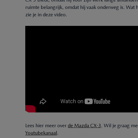
ruimte belangrijk, omdat hij vaak onderweg is. Wat 
zie je in deze video.
Lees hier meer over
de Mazda CX-3
. Wil je graag me
Youtubekanaal
.