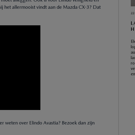
hij het allermooist vindt aan de Mazda CX-3? Dat
22
L
H
El
lo
au
la
ro
ve
en
er weten over Elindo Avastia? Bezoek dan zijn