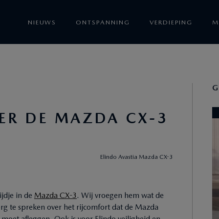
NIEUWS
ONTSPANNING
VERDIEPING
M
G
VER DE MAZDA CX-3
Elindo Avastia Mazda CX-3
ijdje in de
Mazda CX-3
. Wij vroegen hem wat de
erg te spreken over het rijcomfort dat de Mazda
 moet afleggen. Ook is voor Elindo veiligheid en