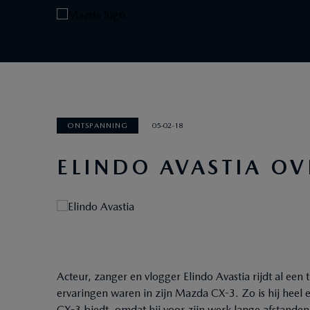
ONTSPANNING
05-02-18
ELINDO AVASTIA O
Acteur, zanger en vlogger Elindo Avastia rijdt al een t
ervaringen waren in zijn Mazda CX-3. Zo is hij heel 
CX-3 biedt, omdat hij voor zijn werk lange afstanden