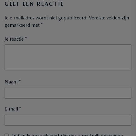
GEEF EEN REACTIE
Je e-mailadres wordt niet gepubliceerd.
Vereiste velden zijn
gemarkeerd met
*
Je reactie *
Naam *
E-mail *
Indien je onze nieuwsbrief per e-mail wilt ontvangen,