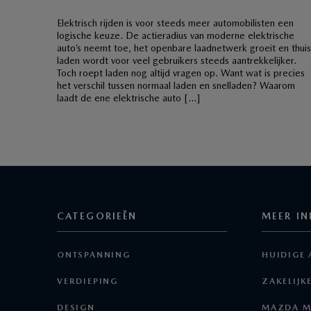
Elektrisch rijden is voor steeds meer automobilisten een
logische keuze. De actieradius van moderne elektrische
auto’s neemt toe, het openbare laadnetwerk groeit en thuis
laden wordt voor veel gebruikers steeds aantrekkelijker.
Toch roept laden nog altijd vragen op. Want wat is precies
het verschil tussen normaal laden en snelladen? Waarom
laadt de ene elektrische auto […]
CATEGORIEËN
MEER IN
ONTSPANNING
HUIDIGE 
VERDIEPING
ZAKELIJK
DESIGN
MAZDA M