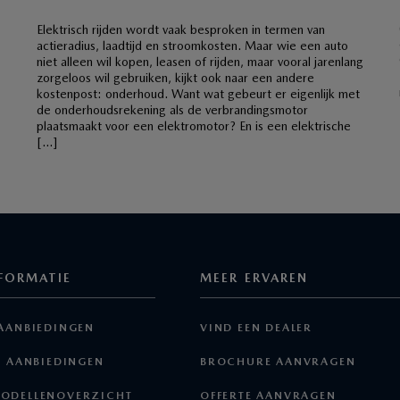
Elektrisch rijden wordt vaak besproken in termen van
actieradius, laadtijd en stroomkosten. Maar wie een auto
niet alleen wil kopen, leasen of rijden, maar vooral jarenlang
zorgeloos wil gebruiken, kijkt ook naar een andere
kostenpost: onderhoud. Want wat gebeurt er eigenlijk met
de onderhoudsrekening als de verbrandingsmotor
plaatsmaakt voor een elektromotor? En is een elektrische
[…]
FORMATIE
MEER ERVAREN
AANBIEDINGEN
VIND EEN DEALER
E AANBIEDINGEN
BROCHURE AANVRAGEN
ODELLENOVERZICHT
OFFERTE AANVRAGEN