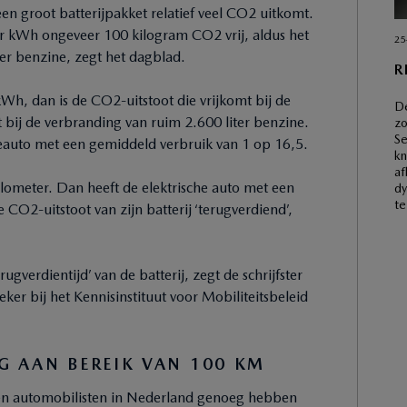
 een groot batterijpakket relatief veel CO2 uitkomt.
per kWh ongeveer 100 kilogram CO2 vrij, aldus het
25
iter benzine, zegt het dagblad.
R
kWh, dan is de CO2-uitstoot die vrijkomt bij de
De
t bij de verbranding van ruim 2.600 liter benzine.
zo
Se
neauto met een gemiddeld verbruik van 1 op 16,5.
kn
af
lometer. Dan heeft de elektrische auto met een
dy
te
 CO2-uitstoot van zijn batterij ‘terugverdiend’,
gverdientijd’ van de batterij, zegt de schrijfster
er bij het Kennisinstituut voor Mobiliteitsbeleid
G AAN BEREIK VAN 100 KM
tien automobilisten in Nederland genoeg hebben