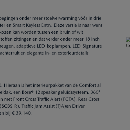
oegingen onder meer stoelverwarming vóór in drie
r en Smart Keyless Entry. Deze versie is naar wens
ekozen kan worden tussen een bruin of wit
stoffen zittingen en dat verder onder meer 18 inch
 geheugen, adaptieve LED-koplampen, LED-Signature
 achterruit en elegante in- en exterieurdetails
0. Hieraan is het interieurpakket van de Comfort al
teldak, een Bose® 12 speaker geluidssysteem, 360°
n met Front Cross Traffic Alert (FCTA), Rear Cross
(SCBS-R), Traffic Jam Assist (TJA)en Driver
en bij € 39.140.