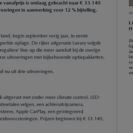
De vanafprijs is omlaag gebracht naar € 33.140
tvoeringen in aanmerking voor 12 % bijtelling.
22
L
H
and, begin september vorig jaar, in eerste
El
beperkte oplage. De rijker uitgeruste Luxury volgde
lo
eguliere’ line-up die meer aansluit bij de overige
au
la
rse uitvoeringen met bijbehorende optiepakketten.
ro
ve
 nu uit drie uitvoeringen.
en
jk uitgerust met onder meer climate control, LED-
htmetalen velgen, een achteruitrijcamera,
steem, Apple CarPlay, een geïntegreerd
gheidsvoorzieningen. Prijzen beginnen bij € 33.140,