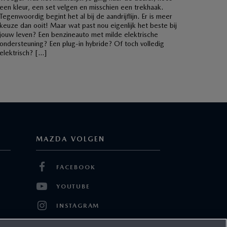
een kleur, een set velgen en misschien een trekhaak.
Tegenwoordig begint het al bij de aandrijflijn. Er is meer
keuze dan ooit! Maar wat past nou eigenlijk het beste bij
jouw leven? Een benzineauto met milde elektrische
ondersteuning? Een plug-in hybride? Of toch volledig
elektrisch? […]
MAZDA VOLGEN
FACEBOOK
YOUTUBE
INSTAGRAM
TWITTER