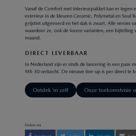
Vanaf de Comfort met interieurpakket kan er tegen 
exterieur in de kleuren Ceramic, Polymetal en Soul Re
grijstint uitgevoerd en het dak is zwart. Alle versie
waardoor ze, ook de luxere varianten, een bijtelling
maand.
DIRECT LEVERBAAR
In Nederland zijn er sinds de lancering in een paa
MX-30 verkocht. De nieuwe line-up is per direct te b
Ontdek ‘m zelf
Onze toekomstvisie o
Delen via
Facebook
Twitter
Linkedin
E-ma