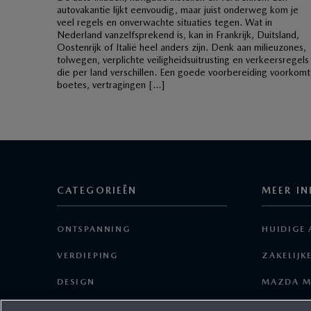
autovakantie lijkt eenvoudig, maar juist onderweg kom je
veel regels en onverwachte situaties tegen. Wat in
Nederland vanzelfsprekend is, kan in Frankrijk, Duitsland,
Oostenrijk of Italië heel anders zijn. Denk aan milieuzones,
tolwegen, verplichte veiligheidsuitrusting en verkeersregels
die per land verschillen. Een goede voorbereiding voorkomt
boetes, vertragingen […]
CATEGORIEËN
MEER IN
ONTSPANNING
HUIDIGE 
VERDIEPING
ZAKELIJK
DESIGN
MAZDA M
TECHNOLOGIE
SERVICE 