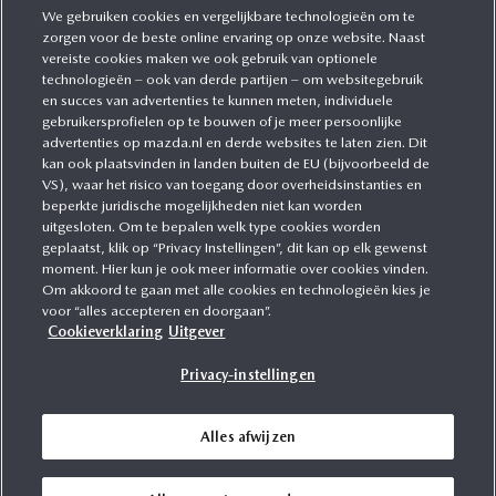
We gebruiken cookies en vergelijkbare technologieën om te
zorgen voor de beste online ervaring op onze website. Naast
CATEGORIEËN
vereiste cookies maken we ook gebruik van optionele
technologieën – ook van derde partijen – om websitegebruik
en succes van advertenties te kunnen meten, individuele
gebruikersprofielen op te bouwen of je meer persoonlijke
MEER INFORMATIE
advertenties op mazda.nl en derde websites te laten zien. Dit
kan ook plaatsvinden in landen buiten de EU (bijvoorbeeld de
VS), waar het risico van toegang door overheidsinstanties en
MEER ERVAREN
beperkte juridische mogelijkheden niet kan worden
uitgesloten. Om te bepalen welk type cookies worden
geplaatst, klik op “Privacy Instellingen”, dit kan op elk gewenst
moment. Hier kun je ook meer informatie over cookies vinden.
Om akkoord te gaan met alle cookies en technologieën kies je
MAZDA VOLGEN
voor “alles accepteren en doorgaan”.
Cookieverklaring
Uitgever
Privacy-instellingen
Alles afwijzen
Voorwaarden
Privacy
WLTP
Cookies