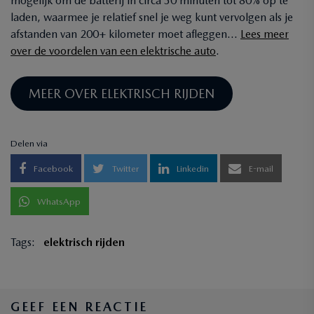
mogelijk om de batterij in circa 30 minuten tot 80% op te
laden, waarmee je relatief snel je weg kunt vervolgen als je
afstanden van 200+ kilometer moet afleggen…
Lees meer
over de voordelen van een elektrische auto
.
MEER OVER ELEKTRISCH RIJDEN
Delen via
Facebook
Twitter
Linkedin
E-mail
WhatsApp
Tags:
elektrisch rijden
GEEF EEN REACTIE