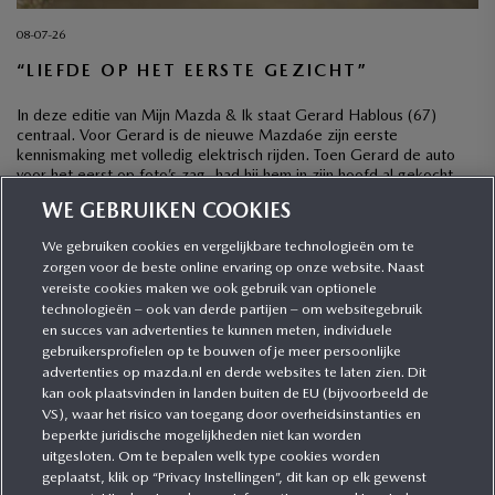
08-07-26
“LIEFDE OP HET EERSTE GEZICHT”
In deze editie van Mijn Mazda & Ik staat Gerard Hablous (67)
centraal. Voor Gerard is de nieuwe Mazda6e zijn eerste
kennismaking met volledig elektrisch rijden. Toen Gerard de auto
voor het eerst op foto’s zag, had hij hem in zijn hoofd al gekocht,
ook al was hij wel wat terughoudend met het oog op […]
WE GEBRUIKEN COOKIES
We gebruiken cookies en vergelijkbare technologieën om te
zorgen voor de beste online ervaring op onze website. Naast
CATEGORIEËN
vereiste cookies maken we ook gebruik van optionele
technologieën – ook van derde partijen – om websitegebruik
en succes van advertenties te kunnen meten, individuele
gebruikersprofielen op te bouwen of je meer persoonlijke
MEER INFORMATIE
advertenties op mazda.nl en derde websites te laten zien. Dit
kan ook plaatsvinden in landen buiten de EU (bijvoorbeeld de
VS), waar het risico van toegang door overheidsinstanties en
MEER ERVAREN
beperkte juridische mogelijkheden niet kan worden
uitgesloten. Om te bepalen welk type cookies worden
geplaatst, klik op “Privacy Instellingen”, dit kan op elk gewenst