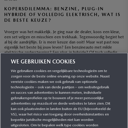
KOPERSDILEMMA: BENZINE, PLUG-IN
HYBRIDE OF VOLLEDIG ELEKTRISCH, WAT IS
DE BESTE KEUZE?
Vroeger was het makkelijk. Je ging naar de dealer, koos een kleur,
een set velgen en misschien een trekhaak. Tegenwoordig begint het
al bij de aandrijflijn. Er is meer keuze dan ooit! Maar wat past nou
eigenlijk het beste bij jouw leven? Een benzineauto met milde
elektrische ondersteuning? Een plug-in hybride? Of toch volledig
elektrisch? […]
WE GEBRUIKEN COOKIES
We gebruiken cookies en vergelijkbare technologieën om te
zorgen voor de beste online ervaring op onze website. Naast
CATEGORIEËN
vereiste cookies maken we ook gebruik van optionele
technologieën – ook van derde partijen – om websitegebruik
en succes van advertenties te kunnen meten, individuele
gebruikersprofielen op te bouwen of je meer persoonlijke
MEER INFORMATIE
advertenties op mazda.nl en derde websites te laten zien. Dit
kan ook plaatsvinden in landen buiten de EU (bijvoorbeeld de
VS), waar het risico van toegang door overheidsinstanties en
MEER ERVAREN
beperkte juridische mogelijkheden niet kan worden
uitgesloten. Om te bepalen welk type cookies worden