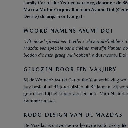
Family Car of the Year en versloeg daarmee de B
Mazda Motor Corporation nam Ayumu Doi (Gene
Divisie) de prijs in ontvangst.
WOORD NAMENS AYUMI DOI
“
Dit model spreekt een breder scala autoliefhebbers aa
Mazda: een speciale band creëren met zijn klanten do
bieden die men graag wil hebben
“, aldus Ayumu Doi.
GEKOZEN DOOR EEN VAKJURY
Bij de Women’s World Car of the Year verkiezing wor
jury bestaat uit 41 journalisten uit 34 landen. Zij w
gebruiken bij het kopen van een auto. Voor Nederland
FemmeFrontaal.
KODO DESIGN VAN DE MAZDA3
De Mazda3 is ontworpen volgens de Kodo designfiloso