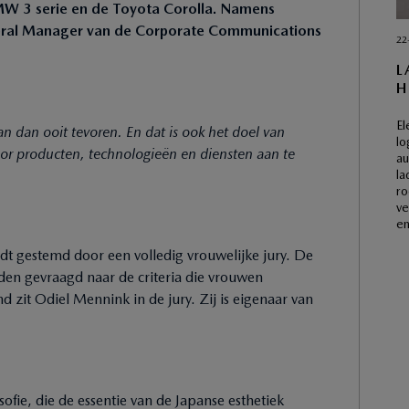
MW 3 serie en de Toyota Corolla. Namens
ral Manager van de Corporate Communications
22
L
H
El
n dan ooit tevoren. En dat is ook het doel van
lo
or producten, technologieën en diensten aan te
au
la
ro
ve
en
dt gestemd door een volledig vrouwelijke jury. De
orden gevraagd naar de criteria die vrouwen
 zit Odiel Mennink in de jury. Zij is eigenaar van
fie, die de essentie van de Japanse esthetiek