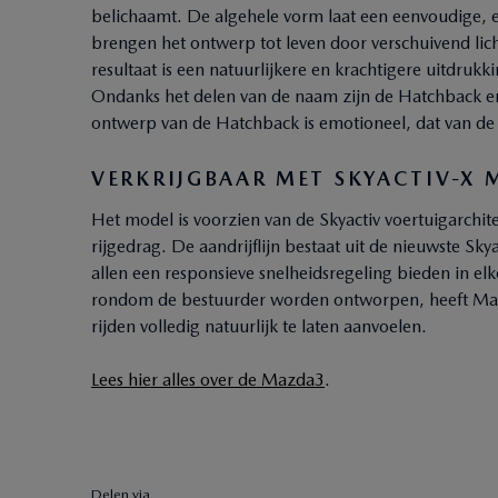
belichaamt. De algehele vorm laat een eenvoudige, e
brengen het ontwerp tot leven door verschuivend licht
resultaat is een natuurlijkere en krachtigere uitdrukk
Ondanks het delen van de naam zijn de Hatchback en
ontwerp van de Hatchback is emotioneel, dat van de
VERKRIJGBAAR MET SKYACTIV-X
Het model is voorzien van de Skyactiv voertuigarchi
rijgedrag. De aandrijflijn bestaat uit de nieuwste Sk
allen een responsieve snelheidsregeling bieden in el
rondom de bestuurder worden ontworpen, heeft Maz
rijden volledig natuurlijk te laten aanvoelen.
Lees hier alles over de Mazda3
.
Delen via