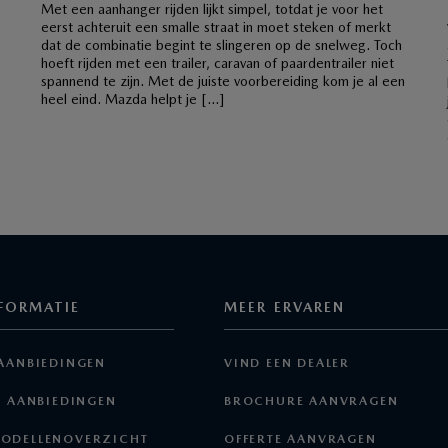
Met een aanhanger rijden lijkt simpel, totdat je voor het
eerst achteruit een smalle straat in moet steken of merkt
dat de combinatie begint te slingeren op de snelweg. Toch
hoeft rijden met een trailer, caravan of paardentrailer niet
spannend te zijn. Met de juiste voorbereiding kom je al een
heel eind. Mazda helpt je […]
FORMATIE
MEER ERVAREN
AANBIEDINGEN
VIND EEN DEALER
E AANBIEDINGEN
BROCHURE AANVRAGEN
ODELLENOVERZICHT
OFFERTE AANVRAGEN