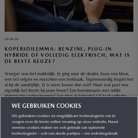
03-06-26
KOPERSDILEMMA: BENZINE, PLUG-IN
HYBRIDE OF VOLLEDIG ELEKTRISCH, WAT IS
DE BESTE KEUZE?
Vroeger was het makkelijk. Je ging naar de dealer, koos een kleur,
een set velgen en misschien een trekhaak. Tegenwoordig begint het
al bij de aandrijflijn. Er is meer keuze dan ooit! Maar wat past nou
eigenlijk het beste bij jouw leven? Een benzineauto met milde
elektrische ondersteuning? Een plug-in hybride? Of toch volledig
elektrisch? […]
WE GEBRUIKEN COOKIES
We gebruiken cookies en vergelijkbare technologieën om te
zorgen voor de beste online ervaring op onze website. Naast
CATEGORIEËN
vereiste cookies maken we ook gebruik van optionele
technologieën – ook van derde partijen – om websitegebruik