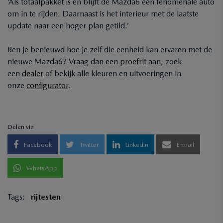
‘Als totaalpakket is en blijft de Mazda6 een fenomenale auto
om in te rijden. Daarnaast is het interieur met de laatste
update naar een hoger plan getild.’
Ben je benieuwd hoe je zelf die eenheid kan ervaren met de
nieuwe Mazda6? Vraag dan een
proefrit
aan, zoek
een
dealer
of bekijk alle kleuren en uitvoeringen in
onze
configurator
.
Delen via
Facebook
Twitter
Linkedin
E-mail
WhatsApp
Tags:
rijtesten