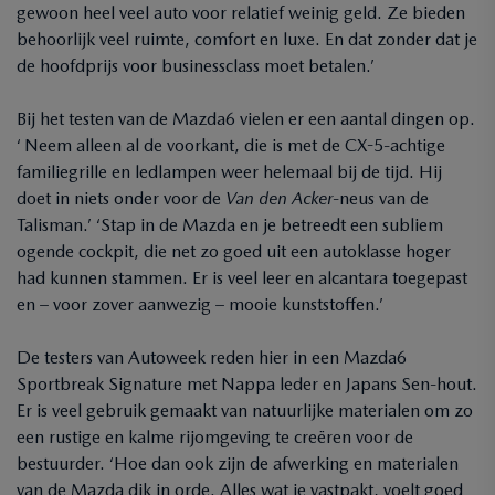
gewoon heel veel auto voor relatief weinig geld. Ze bieden
behoorlijk veel ruimte, comfort en luxe. En dat zonder dat je
de hoofdprijs voor businessclass moet betalen.’
Bij het testen van de Mazda6 vielen er een aantal dingen op.
‘ Neem alleen al de voorkant, die is met de CX-5-achtige
familiegrille en ledlampen weer helemaal bij de tijd. Hij
doet in niets onder voor de
Van den Acker
-neus van de
Talisman.’ ‘Stap in de Mazda en je betreedt een subliem
ogende cockpit, die net zo goed uit een autoklasse hoger
had kunnen stammen. Er is veel leer en alcantara toegepast
en – voor zover aanwezig – mooie kunststoffen.’
De testers van Autoweek reden hier in een Mazda6
Sportbreak Signature met Nappa leder en Japans Sen-hout.
Er is veel gebruik gemaakt van natuurlijke materialen om zo
een rustige en kalme rijomgeving te creëren voor de
bestuurder. ‘Hoe dan ook zijn de afwerking en materialen
van de Mazda dik in orde. Alles wat je vastpakt, voelt goed