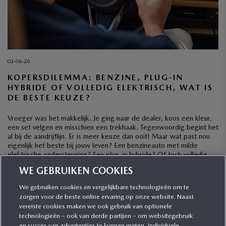
03-06-26
KOPERSDILEMMA: BENZINE, PLUG-IN
HYBRIDE OF VOLLEDIG ELEKTRISCH, WAT IS
DE BESTE KEUZE?
Vroeger was het makkelijk. Je ging naar de dealer, koos een kleur,
een set velgen en misschien een trekhaak. Tegenwoordig begint het
al bij de aandrijflijn. Er is meer keuze dan ooit! Maar wat past nou
eigenlijk het beste bij jouw leven? Een benzineauto met milde
elektrische ondersteuning? Een plug-in hybride? Of toch volledig
elektrisch? […]
WE GEBRUIKEN COOKIES
We gebruiken cookies en vergelijkbare technologieën om te
zorgen voor de beste online ervaring op onze website. Naast
CATEGORIEËN
vereiste cookies maken we ook gebruik van optionele
technologieën – ook van derde partijen – om websitegebruik
en succes van advertenties te kunnen meten, individuele