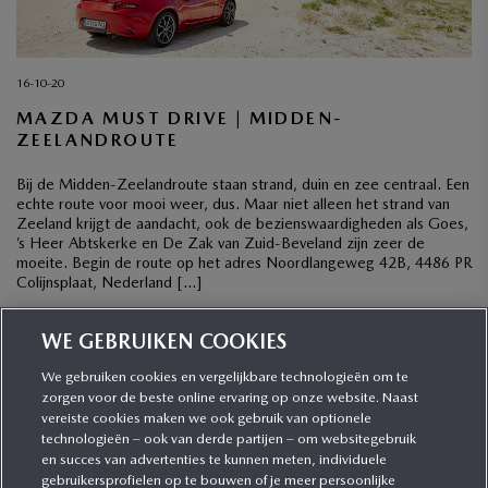
16-10-20
MAZDA MUST DRIVE | MIDDEN-
ZEELANDROUTE
Bij de Midden-Zeelandroute staan strand, duin en zee centraal. Een
echte route voor mooi weer, dus. Maar niet alleen het strand van
Zeeland krijgt de aandacht, ook de bezienswaardigheden als Goes,
’s Heer Abtskerke en De Zak van Zuid-Beveland zijn zeer de
moeite. Begin de route op het adres Noordlangeweg 42B, 4486 PR
Colijnsplaat, Nederland […]
WE GEBRUIKEN COOKIES
1
3
4
..
8
2
We gebruiken cookies en vergelijkbare technologieën om te
zorgen voor de beste online ervaring op onze website. Naast
CATEGORIEËN
vereiste cookies maken we ook gebruik van optionele
technologieën – ook van derde partijen – om websitegebruik
en succes van advertenties te kunnen meten, individuele
gebruikersprofielen op te bouwen of je meer persoonlijke
MEER INFORMATIE