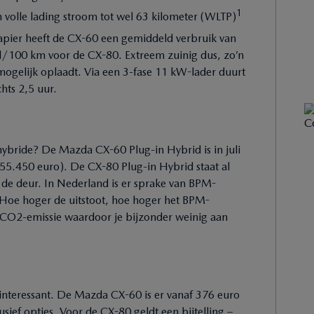
1
n volle lading stroom tot wel 63 kilometer (WLTP)
apier heeft de CX-60 een gemiddeld verbruik van
l/100 km voor de CX-80. Extreem zuinig dus, zo’n
 mogelijk oplaadt. Via een 3-fase 11 kW-lader duurt
hts 2,5 uur.
hybride? De Mazda CX-60 Plug-in Hybrid is in juli
 55.450 euro). De CX-80 Plug-in Hybrid staat al
 de deur. In Nederland is er sprake van BPM-
Hoe hoger de uitstoot, hoe hoger het BPM-
e CO2-emissie waardoor je bijzonder weinig aan
 interessant. De Mazda CX-60 is er vanaf 376 euro
sief opties. Voor de CX-80 geldt een bijtelling –