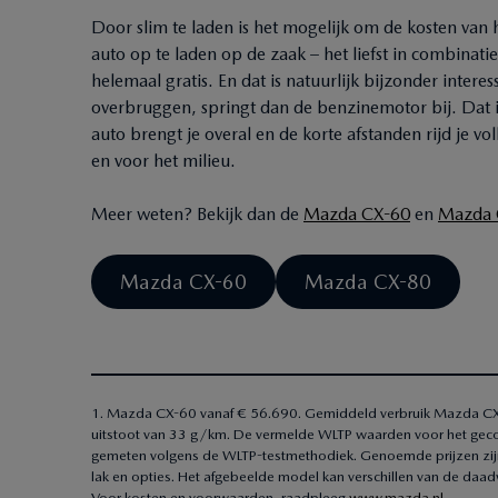
Door slim te laden is het mogelijk om de kosten van 
auto op te laden op de zaak – het liefst in combinat
helemaal gratis. En dat is natuurlijk bijzonder intere
overbruggen, springt dan de benzinemotor bij. Dat i
auto brengt je overal en de korte afstanden rijd je v
en voor het milieu.
Meer weten? Bekijk dan de
Mazda CX-60
en
Mazda 
Mazda CX-60
Mazda CX-80
1. Mazda CX-60 vanaf € 56.690. Gemiddeld verbruik Mazda CX-6
uitstoot van 33 g/km. De vermelde WLTP waarden voor het geco
gemeten volgens de WLTP-testmethodiek. Genoemde prijzen zijn i
lak en opties. Het afgebeelde model kan verschillen van de daadw
Voor kosten en voorwaarden, raadpleeg
www.mazda.nl