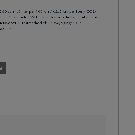
0 van 1,6 liter per 100 km / 62,5 km per liter / CO2-
gatie. De vermelde WLTP-waarden voor het gecombineerde
ieuwe WLTP-testmethodiek. Prijswijzigingen zijn
zda.nl
.
il