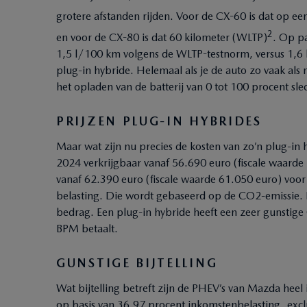
grotere afstanden rijden. Voor de CX-60 is dat op ee
2
en voor de CX-80 is dat 60 kilometer (WLTP)
. Op p
1,5 l/100 km volgens de WLTP-testnorm, versus 1,6 
plug-in hybride. Helemaal als je de auto zo vaak als
het opladen van de batterij van 0 tot 100 procent slec
PRIJZEN PLUG-IN HYBRIDES
Maar wat zijn nu precies de kosten van zo’n plug-in 
2024 verkrijgbaar vanaf 56.690 euro (fiscale waarde
vanaf 62.390 euro (fiscale waarde 61.050 euro) voor
belasting. Die wordt gebaseerd op de CO2-emissie. 
bedrag. Een plug-in hybride heeft een zeer gunstig
BPM betaalt.
GUNSTIGE BIJTELLING
Wat bijtelling betreft zijn de PHEV’s van Mazda heel
op basis van 36,97 procent inkomstenbelasting, exclu