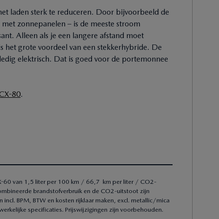
het laden sterk te reduceren. Door bijvoorbeeld de
ie met zonnepanelen – is de meeste stroom
ssant. Alleen als je een langere afstand moet
s het grote voordeel van een stekkerhybride. De
olledig elektrisch. Dat is goed voor de portemonnee
CX-80
.
0 van 1,5 liter per 100 km / 66,7 km per liter / CO2-
mbineerde brandstofverbruik en de CO2-uitstoot zijn
ncl. BPM, BTW en kosten rijklaar maken, excl. metallic/mica
erkelijke specificaties. Prijswijzigingen zijn voorbehouden.