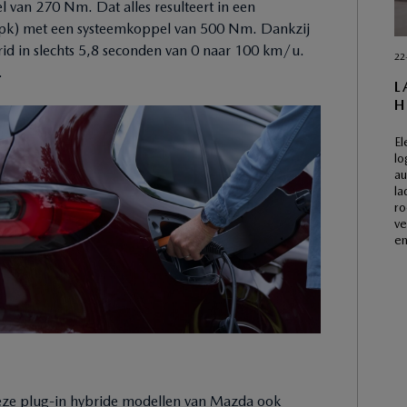
 van 270 Nm. Dat alles resulteert in een
k) met een systeemkoppel van 500 Nm. Dankzij
brid in slechts 5,8 seconden van 0 naar 100 km/u.
22
.
L
H
El
lo
au
la
ro
ve
en
deze plug-in hybride modellen van Mazda ook