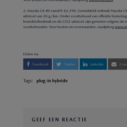
2. Mazda CX-80 vanaf € 62.390. Gemiddeld verbruik Mazda CX-8
uitstoot van 36 g/km. Onder voorbehoud van officiële homolo
brandstofverbruik en de CO2-uitstoot zijn gemeten volgens de n
voorbehouden. Voor kosten en voorwaarden, raadpleeg
www.ma
Delen via
Facebook
Twitter
Linkedin
E-ma
Tags:
plug-in hybride
GEEF EEN REACTIE