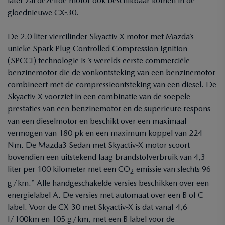
later zal dezelfde motor ook beschikbaar komen in de
gloednieuwe CX-30.
De 2.0 liter viercilinder Skyactiv-X motor met Mazda’s
unieke Spark Plug Controlled Compression Ignition
(SPCCI) technologie is ’s werelds eerste commerciële
benzinemotor die de vonkontsteking van een benzinemotor
combineert met de compressieontsteking van een diesel. De
Skyactiv-X voorziet in een combinatie van de soepele
prestaties van een benzinemotor en de superieure respons
van een dieselmotor en beschikt over een maximaal
vermogen van 180 pk en een maximum koppel van 224
Nm. De Mazda3 Sedan met Skyactiv-X motor scoort
bovendien een uitstekend laag brandstofverbruik van 4,3
liter per 100 kilometer met een CO
emissie van slechts 96
2
g/km.* Alle handgeschakelde versies beschikken over een
energielabel A. De versies met automaat over een B of C
label. Voor de CX-30 met Skyactiv-X is dat vanaf 4,6
l/100km en 105 g/km, met een B label voor de