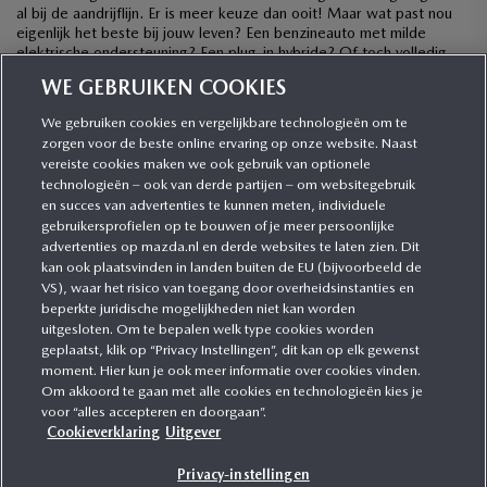
al bij de aandrijflijn. Er is meer keuze dan ooit! Maar wat past nou
eigenlijk het beste bij jouw leven? Een benzineauto met milde
elektrische ondersteuning? Een plug-in hybride? Of toch volledig
elektrisch? […]
WE GEBRUIKEN COOKIES
We gebruiken cookies en vergelijkbare technologieën om te
zorgen voor de beste online ervaring op onze website. Naast
CATEGORIEËN
vereiste cookies maken we ook gebruik van optionele
technologieën – ook van derde partijen – om websitegebruik
en succes van advertenties te kunnen meten, individuele
gebruikersprofielen op te bouwen of je meer persoonlijke
MEER INFORMATIE
advertenties op mazda.nl en derde websites te laten zien. Dit
kan ook plaatsvinden in landen buiten de EU (bijvoorbeeld de
VS), waar het risico van toegang door overheidsinstanties en
MEER ERVAREN
beperkte juridische mogelijkheden niet kan worden
uitgesloten. Om te bepalen welk type cookies worden
geplaatst, klik op “Privacy Instellingen”, dit kan op elk gewenst
moment. Hier kun je ook meer informatie over cookies vinden.
Om akkoord te gaan met alle cookies en technologieën kies je
MAZDA VOLGEN
voor “alles accepteren en doorgaan”.
Cookieverklaring
Uitgever
Privacy-instellingen