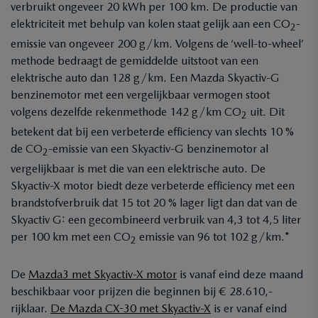
verbruikt ongeveer 20 kWh per 100 km. De productie van
elektriciteit met behulp van kolen staat gelijk aan een CO
-
2
emissie van ongeveer 200 g/km. Volgens de ‘well-to-wheel’
methode bedraagt de gemiddelde uitstoot van een
elektrische auto dan 128 g/km. Een Mazda Skyactiv-G
benzinemotor met een vergelijkbaar vermogen stoot
volgens dezelfde rekenmethode 142 g/km CO
uit. Dit
2
betekent dat bij een verbeterde efficiency van slechts 10 %
de CO
-emissie van een Skyactiv-G benzinemotor al
2
vergelijkbaar is met die van een elektrische auto. De
Skyactiv-X motor biedt deze verbeterde efficiency met een
brandstofverbruik dat 15 tot 20 % lager ligt dan dat van de
Skyactiv G: een gecombineerd verbruik van 4,3 tot 4,5 liter
per 100 km met een CO
emissie van 96 tot 102 g/km.*
2
De
Mazda3 met Skyactiv-X motor
is vanaf eind deze maand
beschikbaar voor prijzen die beginnen bij € 28.610,-
rijklaar.
De Mazda CX-30 met Skyactiv-X
is er vanaf eind