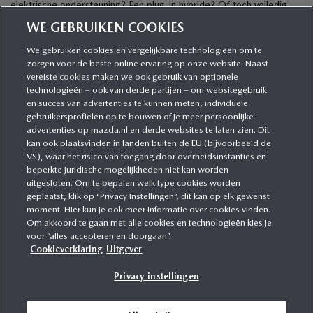
elektrische ondersteuning? Een plug-in hybride? Of toch volledig
elektrisch? […]
WE GEBRUIKEN COOKIES
We gebruiken cookies en vergelijkbare technologieën om te
zorgen voor de beste online ervaring op onze website. Naast
CATEGORIEËN
vereiste cookies maken we ook gebruik van optionele
technologieën – ook van derde partijen – om websitegebruik
en succes van advertenties te kunnen meten, individuele
gebruikersprofielen op te bouwen of je meer persoonlijke
MEER INFORMATIE
advertenties op mazda.nl en derde websites te laten zien. Dit
kan ook plaatsvinden in landen buiten de EU (bijvoorbeeld de
VS), waar het risico van toegang door overheidsinstanties en
MEER ERVAREN
beperkte juridische mogelijkheden niet kan worden
uitgesloten. Om te bepalen welk type cookies worden
geplaatst, klik op “Privacy Instellingen”, dit kan op elk gewenst
moment. Hier kun je ook meer informatie over cookies vinden.
Om akkoord te gaan met alle cookies en technologieën kies je
MAZDA VOLGEN
voor “alles accepteren en doorgaan”.
Cookieverklaring
Uitgever
Privacy-instellingen