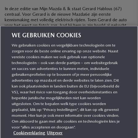
In deze editie van Mijn Mazda & Ik staat Gerard Hablous (67)
centraal. Voor Gerard is de nieuwe Mazda6e zijn eerste
kennismaking met volledig elektrisch rijden. Toen Gerard de auto
voor het eerst op foto’s zag, had hij hem in zijn hoofd al gekocht,
ook al was hij wel wat terughoudend met het oog op […]
WE GEBRUIKEN COOKIES
We gebruiken cookies en vergelijkbare technologieën om te
zorgen voor de beste online ervaring op onze website. Naast
CATEGORIEËN
vereiste cookies maken we ook gebruik van optionele
technologieën – ook van derde partijen – om websitegebruik
en succes van advertenties te kunnen meten, individuele
gebruikersprofielen op te bouwen of je meer persoonlijke
MEER INFORMATIE
advertenties op mazda.nl en derde websites te laten zien. Dit
kan ook plaatsvinden in landen buiten de EU (bijvoorbeeld de
VS), waar het risico van toegang door overheidsinstanties en
MEER ERVAREN
beperkte juridische mogelijkheden niet kan worden
uitgesloten. Om te bepalen welk type cookies worden
geplaatst, klik op “Privacy Instellingen”, dit kan op elk gewenst
moment. Hier kun je ook meer informatie over cookies vinden.
Om akkoord te gaan met alle cookies en technologieën kies je
MAZDA VOLGEN
voor “alles accepteren en doorgaan”.
Cookieverklaring
Uitgever