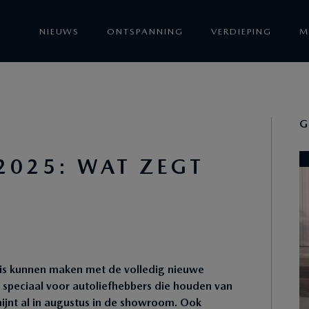
NIEUWS
ONTSPANNING
VERDIEPING
M
G
2025: WAT ZEGT
is kunnen maken met de volledig nieuwe
l speciaal voor autoliefhebbers die houden van
ijnt al in augustus in de showroom. Ook