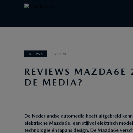
NIEUWS
17-07-25
REVIEWS MAZDA6E 
DE MEDIA?
De Nederlandse automedia heeft uitgebreid kenn
elektrische Mazda6e, een stijlvol elektrisch mode
technologie én Japans design. De Mazda6e versch