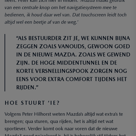
heeft. Peter kan zich hier in vinden:
‘Mazda maakt gebruik
van een centrale knop om het navigatiesysteem mee te
bedienen, ik houd daar wel van. Dat touchscreen leidt toch
altijd wel een beetje af van de weg.’
“ALS BESTUURDER ZIT JE, WE KUNNEN BIJNA
ZEGGEN ZOALS VANOUDS, GEWOON GOED
IN DE NIEUWE MAZDA. ZOALS WE GEWEND
ZIJN. DE HOGE MIDDENTUNNEL EN DE
KORTE VERSNELLINGSPOOK ZORGEN NOG
EENS VOOR EXTRA COMFORT TIJDENS HET
RIJDEN.”
HOE STUURT ‘IE?
Volgens Peter Hilhorst weten Mazda’s altijd wat extra’s te
brengen; qua sturen, qua rijden, het is altijd net wat
sportiever. Verder komt ook naar voren dat de nieuwe
Mazda3 goed geïsoleerd is, hij is behoorlijk stil tijdens het