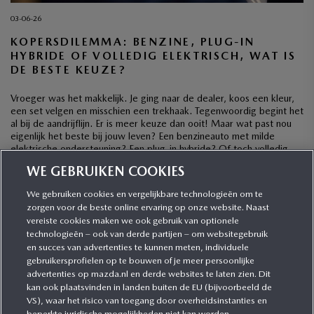
03-06-26
KOPERSDILEMMA: BENZINE, PLUG-IN
HYBRIDE OF VOLLEDIG ELEKTRISCH, WAT IS
DE BESTE KEUZE?
Vroeger was het makkelijk. Je ging naar de dealer, koos een kleur,
een set velgen en misschien een trekhaak. Tegenwoordig begint het
al bij de aandrijflijn. Er is meer keuze dan ooit! Maar wat past nou
eigenlijk het beste bij jouw leven? Een benzineauto met milde
elektrische ondersteuning? Een plug-in hybride? Of toch volledig
elektrisch? […]
WE GEBRUIKEN COOKIES
We gebruiken cookies en vergelijkbare technologieën om te
zorgen voor de beste online ervaring op onze website. Naast
CATEGORIEËN
vereiste cookies maken we ook gebruik van optionele
technologieën – ook van derde partijen – om websitegebruik
en succes van advertenties te kunnen meten, individuele
gebruikersprofielen op te bouwen of je meer persoonlijke
MEER INFORMATIE
advertenties op mazda.nl en derde websites te laten zien. Dit
kan ook plaatsvinden in landen buiten de EU (bijvoorbeeld de
VS), waar het risico van toegang door overheidsinstanties en
MEER ERVAREN
beperkte juridische mogelijkheden niet kan worden