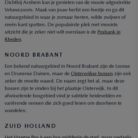
Dichtbij Arnhem kun je genieten van de mooie uitgestrekte
Veluwezoom. Maak van jouw herfst een feestje en ga dit
natuurgebied in waar je zomaar herten, wilde zwijnen of
reeën kunt spotten. De populairste plek met mooiste
uitzicht die je zeker niet wilt overslaan is de
Posbank in
Rheden
.
NOORD BRABANT
Een bekend natuurgebied in Noord Brabant zijn de Loonse
en Drunense Duinen, maar de
Oisterwijkse bossen
zijn ook
zeker de moeite waard. De naam zegt het al, maar deze
bossen zijn te vinden bij het plaatsje Oisterwijk. In dit
afwisselende bosgebied vind je subtiele heidevelden en
variërende vennen die zich goed lenen om doorheen te
wandelen.
ZUID HOLLAND
Het
Haagse Bos
is een bos middenin de stad, maar ondanks