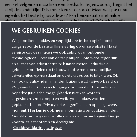
een set velgen en misschien een trekhaak. Tegenwoordig begint het
al bij de aandrijflijn. Er is meer keuze dan ooit! Maar wat past nou
eigenlijk het beste bij jouw leven? Een benzineauto met milde
elektrische ondersteuning? Een plug-in hybride? Of toch volledig
elektrisch? […]
WE GEBRUIKEN COOKIES
We gebruiken cookies en vergelijkbare technologieën om te
zorgen voor de beste online ervaring op onze website. Naast
CATEGORIEËN
vereiste cookies maken we ook gebruik van optionele
technologieën – ook van derde partijen – om websitegebruik
en succes van advertenties te kunnen meten, individuele
gebruikersprofielen op te bouwen of je meer persoonlijke
MEER INFORMATIE
advertenties op mazda.nl en derde websites te laten zien. Dit
kan ook plaatsvinden in landen buiten de EU (bijvoorbeeld de
VS), waar het risico van toegang door overheidsinstanties en
MEER ERVAREN
beperkte juridische mogelijkheden niet kan worden
uitgesloten. Om te bepalen welk type cookies worden
geplaatst, klik op “Privacy Instellingen”, dit kan op elk gewenst
moment. Hier kun je ook meer informatie over cookies vinden.
Om akkoord te gaan met alle cookies en technologieën kies je
MAZDA VOLGEN
voor “alles accepteren en doorgaan”.
Cookieverklaring
Uitgever