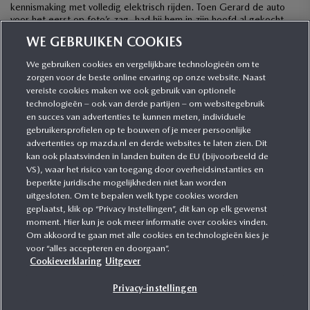
kennismaking met volledig elektrisch rijden. Toen Gerard de auto
voor het eerst op foto’s zag, had hij hem in zijn hoofd al gekocht,
ook al was hij wel wat terughoudend met het oog op […]
WE GEBRUIKEN COOKIES
We gebruiken cookies en vergelijkbare technologieën om te
zorgen voor de beste online ervaring op onze website. Naast
CATEGORIEËN
vereiste cookies maken we ook gebruik van optionele
technologieën – ook van derde partijen – om websitegebruik
en succes van advertenties te kunnen meten, individuele
gebruikersprofielen op te bouwen of je meer persoonlijke
MEER INFORMATIE
advertenties op mazda.nl en derde websites te laten zien. Dit
kan ook plaatsvinden in landen buiten de EU (bijvoorbeeld de
VS), waar het risico van toegang door overheidsinstanties en
MEER ERVAREN
beperkte juridische mogelijkheden niet kan worden
uitgesloten. Om te bepalen welk type cookies worden
geplaatst, klik op “Privacy Instellingen”, dit kan op elk gewenst
moment. Hier kun je ook meer informatie over cookies vinden.
Om akkoord te gaan met alle cookies en technologieën kies je
MAZDA VOLGEN
voor “alles accepteren en doorgaan”.
Cookieverklaring
Uitgever
Privacy-instellingen