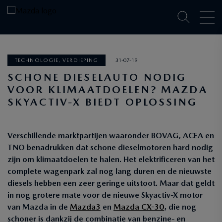
TECHNOLOGIE, VERDIEPING
31-07-19
SCHONE DIESELAUTO NODIG
VOOR KLIMAATDOELEN? MAZDA
SKYACTIV-X BIEDT OPLOSSING
Verschillende marktpartijen waaronder BOVAG, ACEA en
TNO benadrukken dat schone dieselmotoren hard nodig
zijn om klimaatdoelen te halen. Het elektrificeren van het
complete wagenpark zal nog lang duren en de nieuwste
diesels hebben een zeer geringe uitstoot. Maar dat geldt
in nog grotere mate voor de nieuwe Skyactiv-X motor
van Mazda in de
Mazda3
en
Mazda CX-30
, die nog
schoner is dankzij de combinatie van benzine- en