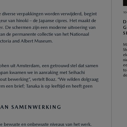
10
de diverse verpakkingen worden verwijderd, begint
 geur van hinoki – de Japanse cipres. Het maakt de
D
G
aler. De schermen zijn een moderne uitvoering van
van de permanente collectie van het Nationaal
ictoria and Albert Museum.
Ma
Sh
el
ni
ee
Cohen uit Amsterdam, een getrouwd stel dat samen
to
Japan kwamen we in aanraking met Seihachi
de
out bewerking”, vertelt Boaz. “We wilden dolgraag
een brief; Tanaka is op leeftijd en heeft geen
 VAN SAMENWERKING
n de bewuste en onbewuste niveaus van het werk.