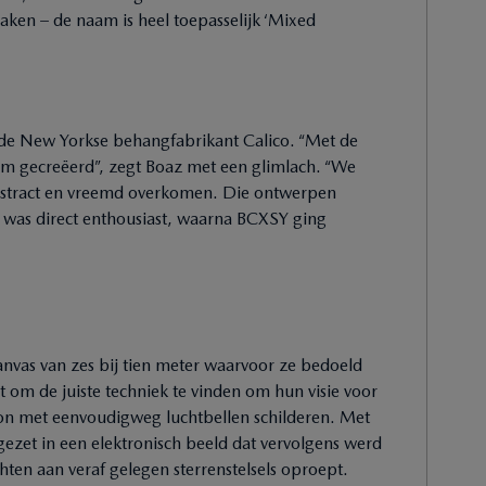
ken – de naam is heel toepasselijk ‘Mixed
de New Yorkse behangfabrikant Calico. “Met de
m gecreëerd”, zegt Boaz met een glimlach. “We
stract en vreemd overkomen. Die ontwerpen
o was direct enthousiast, waarna BCXSY ging
canvas van zes bij tien meter waarvoor ze bedoeld
om de juiste techniek te vinden om hun visie voor
gon met eenvoudigweg luchtbellen schilderen. Met
ezet in een elektronisch beeld dat vervolgens werd
hten aan veraf gelegen sterrenstelsels oproept.