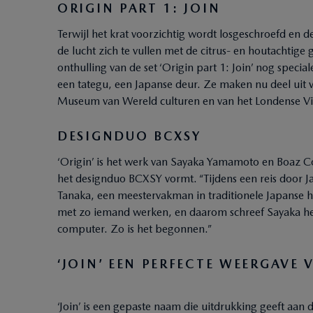
ORIGIN PART 1: JOIN
Terwijl het krat voorzichtig wordt losgeschroefd en 
de lucht zich te vullen met de citrus- en houtachtige
onthulling van de set ‘Origin part 1: Join’ nog speci
een tategu, een Japanse deur. Ze maken nu deel uit 
Museum van Wereld culturen en van het Londense V
DESIGNDUO BCXSY
‘Origin’ is het werk van Sayaka Yamamoto en Boaz 
het designduo BCXSY vormt. “Tijdens een reis door 
Tanaka, een meestervakman in traditionele Japanse h
met zo iemand werken, en daarom schreef Sayaka hem 
computer. Zo is het begonnen.”
‘JOIN’ EEN PERFECTE WEERGAVE
‘Join’ is een gepaste naam die uitdrukking geeft aa