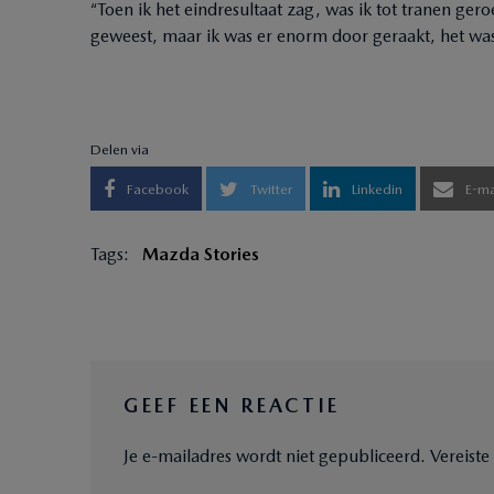
“Toen ik het eindresultaat zag, was ik tot tranen ge
geweest, maar ik was er enorm door geraakt, het w
Delen via
Facebook
Twitter
Linkedin
E-ma
Tags:
Mazda Stories
GEEF EEN REACTIE
Je e-mailadres wordt niet gepubliceerd.
Vereist