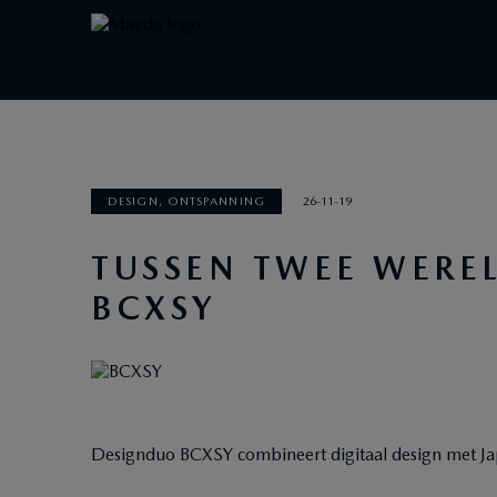
DESIGN, ONTSPANNING
26-11-19
TUSSEN TWEE WERE
BCXSY
Designduo BCXSY combineert digitaal design met J