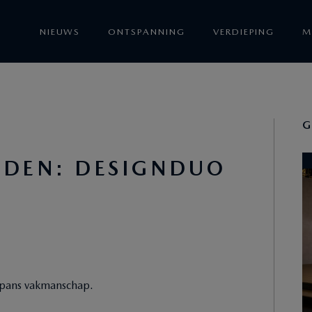
NIEUWS
ONTSPANNING
VERDIEPING
M
G
LDEN: DESIGNDUO
apans vakmanschap.