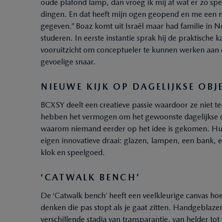
oude plafond lamp, dan vroeg ik mij af wat er zo sp
dingen. En dat heeft mijn ogen geopend en me een 
gegeven.” Boaz komt uit Israël maar had familie in N
studeren. In eerste instantie sprak hij de praktische
vooruitzicht om conceptueler te kunnen werken aan
gevoelige snaar.
NIEUWE KIJK OP DAGELIJKSE OBJ
BCXSY deelt een creatieve passie waardoor ze niet 
hebben het vermogen om het gewoonste dagelijkse obj
waarom niemand eerder op het idee is gekomen. Hun a
eigen innovatieve draai: glazen, lampen, een bank, e
klok en speelgoed.
‘CATWALK BENCH’
De ‘Catwalk bench’ heeft een veelkleurige canvas h
denken die pas stopt als je gaat zitten. Handgeblaze
verschillende stadia van transparantie, van helder tot