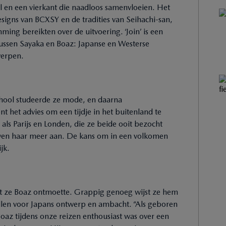
l en een vierkant die naadloos samenvloeien. Het
igns van BCXSY en de tradities van Seihachi-san,
ing bereikten over de uitvoering. ‘Join’ is een
ssen Sayaka en Boaz: Japanse en Westerse
werpen.
chool studeerde ze mode, en daarna
t het advies om een tijdje in het buitenland te
 als Parijs en Londen, die ze beide ooit bezocht
hoven haar meer aan. De kans om in een volkomen
jk.
dat ze Boaz ontmoette. Grappig genoeg wijst ze hem
tellen voor Japans ontwerp en ambacht. “Als geboren
 Boaz tijdens onze reizen enthousiast was over een