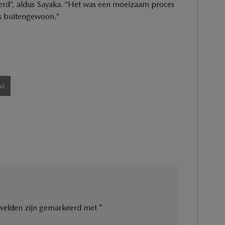
roerd”, aldus Sayaka. “Het was een moeizaam proces
as buitengewoon.”
il
e velden zijn gemarkeerd met
*