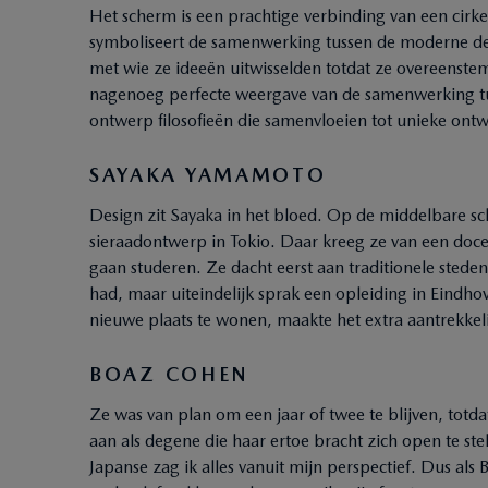
Het scherm is een prachtige verbinding van een cirke
symboliseert de samenwerking tussen de moderne des
met wie ze ideeën uitwisselden totdat ze overeenstemm
nagenoeg perfecte weergave van de samenwerking tu
ontwerp filosofieën die samenvloeien tot unieke ont
SAYAKA YAMAMOTO
Design zit Sayaka in het bloed. Op de middelbare s
sieraadontwerp in Tokio. Daar kreeg ze van een docen
gaan studeren. Ze dacht eerst aan traditionele steden
had, maar uiteindelijk sprak een opleiding in Eind
nieuwe plaats te wonen, maakte het extra aantrekkeli
BOAZ COHEN
Ze was van plan om een jaar of twee te blijven, tot
aan als degene die haar ertoe bracht zich open te s
Japanse zag ik alles vanuit mijn perspectief. Dus als