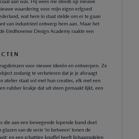
eciaal aan was. Hij wees me steeds op nieuwe
nieuwe waardering voor mijn eigen erfgoed
ederland, wat hem in staat stelde om er te gaan
 kant van industrieel ontwerp hem aan. Maar het
 de Eindhovense Design Academy raakte een
ECTEN
terugdeinzen voor nieuwe ideeën en ontwerpen. Ze
ect zodanig te verbeteren dat je je afvraagt
telier staat vol met hun creaties, elk met een
en rubber krukje dat uit steen gemaakt lijkt, een
oes die aan een bewegende lopende band doet
n glazen van de serie ‘In between’ tonen de
 wit; en een schattige knuffel heeft lichaamsdelen