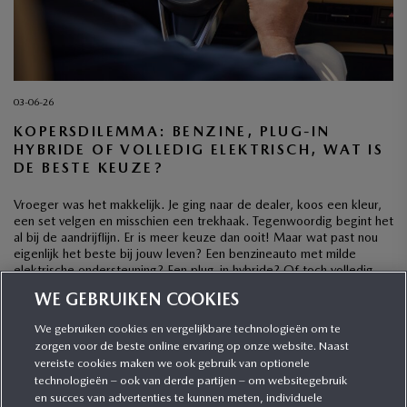
03-06-26
KOPERSDILEMMA: BENZINE, PLUG-IN
HYBRIDE OF VOLLEDIG ELEKTRISCH, WAT IS
DE BESTE KEUZE?
Vroeger was het makkelijk. Je ging naar de dealer, koos een kleur,
een set velgen en misschien een trekhaak. Tegenwoordig begint het
al bij de aandrijflijn. Er is meer keuze dan ooit! Maar wat past nou
eigenlijk het beste bij jouw leven? Een benzineauto met milde
elektrische ondersteuning? Een plug-in hybride? Of toch volledig
elektrisch? […]
WE GEBRUIKEN COOKIES
We gebruiken cookies en vergelijkbare technologieën om te
zorgen voor de beste online ervaring op onze website. Naast
CATEGORIEËN
vereiste cookies maken we ook gebruik van optionele
technologieën – ook van derde partijen – om websitegebruik
en succes van advertenties te kunnen meten, individuele