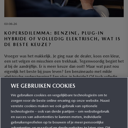
03-06-26
KOPERSDILEMMA: BENZINE, PLUG-IN
HYBRIDE OF VOLLEDIG ELEKTRISCH, WAT IS
DE BESTE KEUZE?
Vroeger was het makkelijk. Je ging naar de dealer, koos een kleur,
een set velgen en misschien een trekhaak. Tegenwoordig begint het
al bij de aandrijflijn. Er is meer keuze dan ooit! Maar wat past nou
eigenlijk het beste bij jouw leven? Een benzineauto met milde
elektrische ondersteuning? Een plug-in hybride? Of toch volledig
elektrisch? […]
WE GEBRUIKEN COOKIES
We gebruiken cookies en vergelijkbare technologieën om te
zorgen voor de beste online ervaring op onze website. Naast
CATEGORIEËN
vereiste cookies maken we ook gebruik van optionele
technologieën – ook van derde partijen – om websitegebruik
en succes van advertenties te kunnen meten, individuele
gebruikersprofielen op te bouwen of je meer persoonlijke
MEER INFORMATIE
advertenties op mazda.nl en derde websites te laten zien. Dit