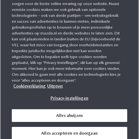
zorgen voor de beste online ervaring op onze website. Naast
CATEGORIEËN
vereiste cookies maken we ook gebruik van optionele
technologieën – ook van derde partijen – om websitegebruik
en succes van advertenties te kunnen meten, individuele
gebruikersprofielen op te bouwen of je meer persoonlijke
MEER INFORMATIE
advertenties op mazda.nl en derde websites te laten zien. Dit
kan ook plaatsvinden in landen buiten de EU (bijvoorbeeld de
VS), waar het risico van toegang door overheidsinstanties en
MEER ERVAREN
beperkte juridische mogelijkheden niet kan worden
uitgesloten. Om te bepalen welk type cookies worden
geplaatst, klik op “Privacy Instellingen”, dit kan op elk gewenst
moment. Hier kun je ook meer informatie over cookies vinden.
Om akkoord te gaan met alle cookies en technologieën kies je
MAZDA VOLGEN
voor “alles accepteren en doorgaan”.
Cookieverklaring
Uitgever
Privacy-instellingen
Alles afwijzen
Voorwaarden
Privacy
WLTP
Cookies
Alles accepteren en doorgaan