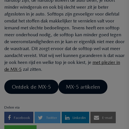
hardtop zijn; de hardtop isoleert de auto beter, je hoort
minder windgeruis en ook bij slecht weer zit je beter
afgesloten in je auto. Softtops zijn gevoeliger voor diefstal
omdat het stoffen dak makkelijker te vernielen valt voor
iemand met slechte bedoelingen. Tevens heeft een softtop
meer onderhoud nodig, de softtop kan minder goed tegen
de weeromstandigheden en je kan er eigenlijk niet mee door
de wasstraat. Dit zorgt ervoor dat de softtop wel wat meer
aandacht vereist. Wat wij wel kunnen garanderen is dat waar
je ook heen rijd en welke top je ook kiest, je
met plezier in
de MX-5
zal zitten.
Ontdek de MX-5
MX-5 artikelen
Delen via
Facebook
Twitter
Linkedin
E-mail