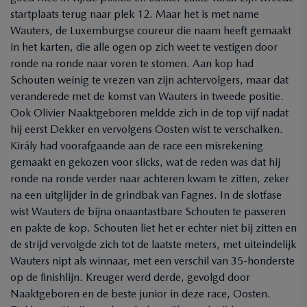
startplaats terug naar plek 12. Maar het is met name
Wauters, de Luxemburgse coureur die naam heeft gemaakt
in het karten, die alle ogen op zich weet te vestigen door
ronde na ronde naar voren te stomen. Aan kop had
Schouten weinig te vrezen van zijn achtervolgers, maar dat
veranderede met de komst van Wauters in tweede positie.
Ook Olivier Naaktgeboren meldde zich in de top vijf nadat
hij eerst Dekker en vervolgens Oosten wist te verschalken.
Király had voorafgaande aan de race een misrekening
gemaakt en gekozen voor slicks, wat de reden was dat hij
ronde na ronde verder naar achteren kwam te zitten, zeker
na een uitglijder in de grindbak van Fagnes. In de slotfase
wist Wauters de bijna onaantastbare Schouten te passeren
en pakte de kop. Schouten liet het er echter niet bij zitten en
de strijd vervolgde zich tot de laatste meters, met uiteindelijk
Wauters nipt als winnaar, met een verschil van 35-honderste
op de finishlijn. Kreuger werd derde, gevolgd door
Naaktgeboren en de beste junior in deze race, Oosten.