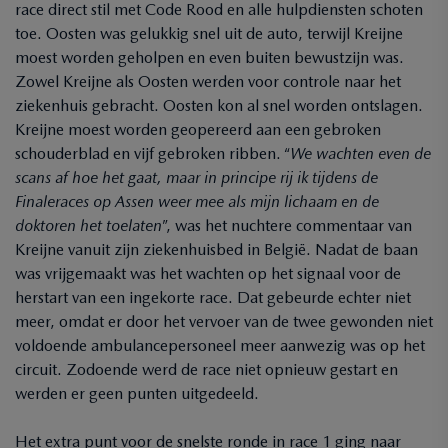
race direct stil met Code Rood en alle hulpdiensten schoten
toe. Oosten was gelukkig snel uit de auto, terwijl Kreijne
moest worden geholpen en even buiten bewustzijn was.
Zowel Kreijne als Oosten werden voor controle naar het
ziekenhuis gebracht. Oosten kon al snel worden ontslagen.
Kreijne moest worden geopereerd aan een gebroken
schouderblad en vijf gebroken ribben. “
We wachten even de
scans af hoe het gaat, maar in principe rij ik tijdens de
Finaleraces op Assen weer mee als mijn lichaam en de
doktoren het toelaten
”, was het nuchtere commentaar van
Kreijne vanuit zijn ziekenhuisbed in België. Nadat de baan
was vrijgemaakt was het wachten op het signaal voor de
herstart van een ingekorte race. Dat gebeurde echter niet
meer, omdat er door het vervoer van de twee gewonden niet
voldoende ambulancepersoneel meer aanwezig was op het
circuit. Zodoende werd de race niet opnieuw gestart en
werden er geen punten uitgedeeld.
Het extra punt voor de snelste ronde in race 1 ging naar