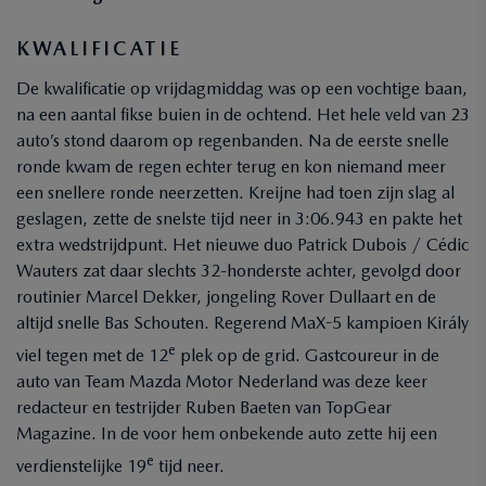
KWALIFICATIE
De kwalificatie op vrijdagmiddag was op een vochtige baan,
na een aantal fikse buien in de ochtend. Het hele veld van 23
auto’s stond daarom op regenbanden. Na de eerste snelle
ronde kwam de regen echter terug en kon niemand meer
een snellere ronde neerzetten. Kreijne had toen zijn slag al
geslagen, zette de snelste tijd neer in 3:06.943 en pakte het
extra wedstrijdpunt. Het nieuwe duo Patrick Dubois / Cédic
Wauters zat daar slechts 32-honderste achter, gevolgd door
routinier Marcel Dekker, jongeling Rover Dullaart en de
altijd snelle Bas Schouten. Regerend MaX-5 kampioen Király
e
viel tegen met de 12
plek op de grid. Gastcoureur in de
auto van Team Mazda Motor Nederland was deze keer
redacteur en testrijder Ruben Baeten van TopGear
Magazine. In de voor hem onbekende auto zette hij een
e
verdienstelijke 19
tijd neer.