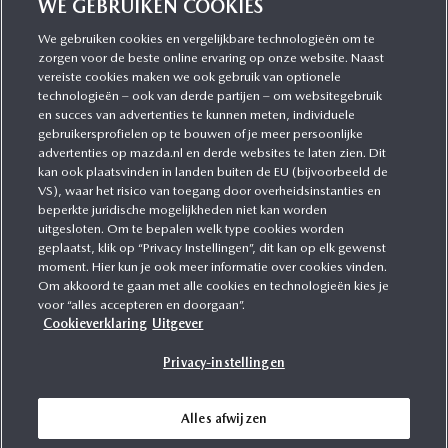
WE GEBRUIKEN COOKIES
We gebruiken cookies en vergelijkbare technologieën om te
zorgen voor de beste online ervaring op onze website. Naast
CATEGORIEËN
vereiste cookies maken we ook gebruik van optionele
technologieën – ook van derde partijen – om websitegebruik
en succes van advertenties te kunnen meten, individuele
gebruikersprofielen op te bouwen of je meer persoonlijke
MEER INFORMATIE
advertenties op mazda.nl en derde websites te laten zien. Dit
kan ook plaatsvinden in landen buiten de EU (bijvoorbeeld de
VS), waar het risico van toegang door overheidsinstanties en
MEER ERVAREN
beperkte juridische mogelijkheden niet kan worden
uitgesloten. Om te bepalen welk type cookies worden
geplaatst, klik op “Privacy Instellingen”, dit kan op elk gewenst
moment. Hier kun je ook meer informatie over cookies vinden.
Om akkoord te gaan met alle cookies en technologieën kies je
MAZDA VOLGEN
voor “alles accepteren en doorgaan”.
Cookieverklaring
Uitgever
Privacy-instellingen
Alles afwijzen