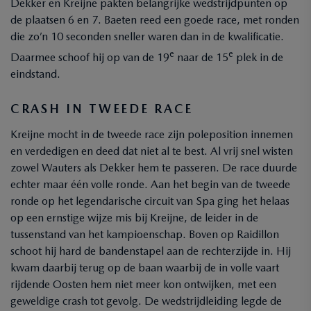
Dekker en Kreijne pakten belangrijke wedstrijdpunten op
de plaatsen 6 en 7. Baeten reed een goede race, met ronden
die zo’n 10 seconden sneller waren dan in de kwalificatie.
e
e
Daarmee schoof hij op van de 19
naar de 15
plek in de
eindstand.
CRASH IN TWEEDE RACE
Kreijne mocht in de tweede race zijn poleposition innemen
en verdedigen en deed dat niet al te best. Al vrij snel wisten
zowel Wauters als Dekker hem te passeren. De race duurde
echter maar één volle ronde. Aan het begin van de tweede
ronde op het legendarische circuit van Spa ging het helaas
op een ernstige wijze mis bij Kreijne, de leider in de
tussenstand van het kampioenschap. Boven op Raidillon
schoot hij hard de bandenstapel aan de rechterzijde in. Hij
kwam daarbij terug op de baan waarbij de in volle vaart
rijdende Oosten hem niet meer kon ontwijken, met een
geweldige crash tot gevolg. De wedstrijdleiding legde de