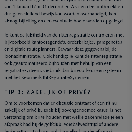
van 1 januari t/m 31 december. Als een deel ontbreekt en
dus geen sluitend bewijs kan worden overhandigd, kan
alsnog bijtelling en een eventuele boete worden opgelegd.
Je kunt de juistheid van de rittenregistratie controleren met
bijvoorbeeld kantooragenda’s, orderbriefjes, garagenota’s
en digitale routeplanners. Bewaar deze gegevens bij de
loonadministratie. Ook handig: je kunt de rittenregistratie
ook geautomatiseerd bijhouden met behulp van een
registratiesysteem. Gebruik dan bij voorkeur een systeem
met het Keurmerk RitRegistratieSystemen.
TIP 3: ZAKELIJK OF PRIVÉ?
Om te voorkomen dat er discussie ontstaat of een rit nu
zakelijk of privé is, zoals bij bovengenoemde casus, is het
verstandig om bij te houden met welke zakenrelatie je een
afspraak had bij de golfclub, voetbalwedstrijd of andere
leuke setting. En houd ook bij welke klus die afspraak