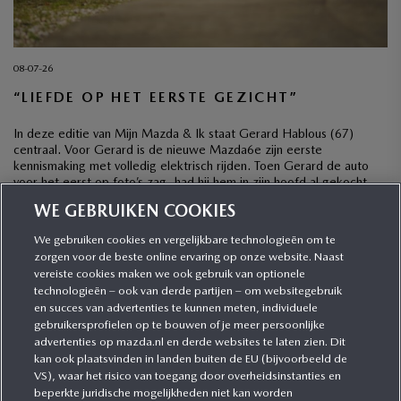
08-07-26
“LIEFDE OP HET EERSTE GEZICHT”
In deze editie van Mijn Mazda & Ik staat Gerard Hablous (67)
centraal. Voor Gerard is de nieuwe Mazda6e zijn eerste
kennismaking met volledig elektrisch rijden. Toen Gerard de auto
voor het eerst op foto’s zag, had hij hem in zijn hoofd al gekocht,
ook al was hij wel wat terughoudend met het oog op […]
WE GEBRUIKEN COOKIES
We gebruiken cookies en vergelijkbare technologieën om te
zorgen voor de beste online ervaring op onze website. Naast
CATEGORIEËN
vereiste cookies maken we ook gebruik van optionele
technologieën – ook van derde partijen – om websitegebruik
en succes van advertenties te kunnen meten, individuele
gebruikersprofielen op te bouwen of je meer persoonlijke
MEER INFORMATIE
advertenties op mazda.nl en derde websites te laten zien. Dit
kan ook plaatsvinden in landen buiten de EU (bijvoorbeeld de
VS), waar het risico van toegang door overheidsinstanties en
MEER ERVAREN
beperkte juridische mogelijkheden niet kan worden