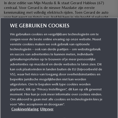
In deze editie van Mijn Mazda & Ik staat Gerard Hablous (67)
centraal. Voor Gerard is de nieuwe Mazda6e zijn eerste
kennismaking met volledig elektrisch rijden. Toen Gerard de auto
voor het eerst op foto’s zag, had hij hem in zijn hoofd al gekocht,
ook al was hij wel wat terughoudend met het oog op […]
WE GEBRUIKEN COOKIES
We gebruiken cookies en vergelijkbare technologieën om te
zorgen voor de beste online ervaring op onze website. Naast
CATEGORIEËN
vereiste cookies maken we ook gebruik van optionele
technologieën – ook van derde partijen – om websitegebruik
en succes van advertenties te kunnen meten, individuele
gebruikersprofielen op te bouwen of je meer persoonlijke
MEER INFORMATIE
advertenties op mazda.nl en derde websites te laten zien. Dit
kan ook plaatsvinden in landen buiten de EU (bijvoorbeeld de
VS), waar het risico van toegang door overheidsinstanties en
MEER ERVAREN
beperkte juridische mogelijkheden niet kan worden
uitgesloten. Om te bepalen welk type cookies worden
geplaatst, klik op “Privacy Instellingen”, dit kan op elk gewenst
moment. Hier kun je ook meer informatie over cookies vinden.
Om akkoord te gaan met alle cookies en technologieën kies je
MAZDA VOLGEN
voor “alles accepteren en doorgaan”.
Cookieverklaring
Uitgever