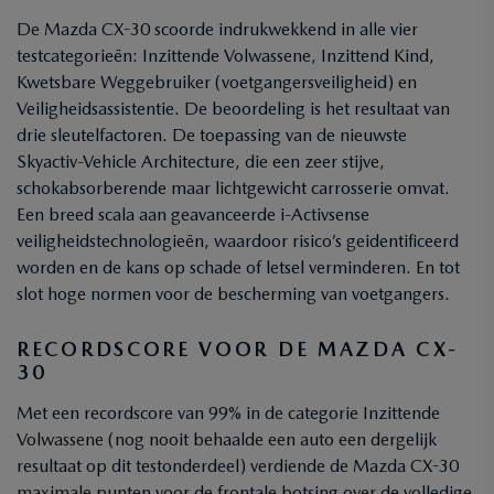
De Mazda CX-30 scoorde indrukwekkend in alle vier
testcategorieën: Inzittende Volwassene, Inzittend Kind,
Kwetsbare Weggebruiker (voetgangersveiligheid) en
Veiligheidsassistentie. De beoordeling is het resultaat van
drie sleutelfactoren. De toepassing van de nieuwste
Skyactiv-Vehicle Architecture, die een zeer stijve,
schokabsorberende maar lichtgewicht carrosserie omvat.
Een breed scala aan geavanceerde i-Activsense
veiligheidstechnologieën, waardoor risico’s geidentificeerd
worden en de kans op schade of letsel verminderen. En tot
slot hoge normen voor de bescherming van voetgangers.
RECORDSCORE VOOR DE MAZDA CX-
30
Met een recordscore van 99% in de categorie Inzittende
Volwassene (nog nooit behaalde een auto een dergelijk
resultaat op dit testonderdeel) verdiende de Mazda CX-30
maximale punten voor de frontale botsing over de volledige