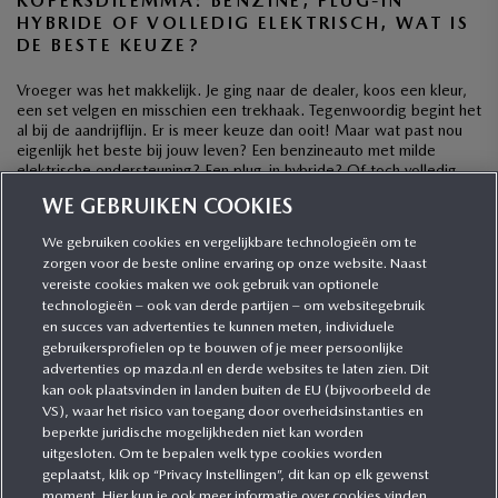
KOPERSDILEMMA: BENZINE, PLUG-IN
HYBRIDE OF VOLLEDIG ELEKTRISCH, WAT IS
DE BESTE KEUZE?
Vroeger was het makkelijk. Je ging naar de dealer, koos een kleur,
een set velgen en misschien een trekhaak. Tegenwoordig begint het
al bij de aandrijflijn. Er is meer keuze dan ooit! Maar wat past nou
eigenlijk het beste bij jouw leven? Een benzineauto met milde
elektrische ondersteuning? Een plug-in hybride? Of toch volledig
elektrisch? […]
WE GEBRUIKEN COOKIES
We gebruiken cookies en vergelijkbare technologieën om te
zorgen voor de beste online ervaring op onze website. Naast
CATEGORIEËN
vereiste cookies maken we ook gebruik van optionele
technologieën – ook van derde partijen – om websitegebruik
en succes van advertenties te kunnen meten, individuele
gebruikersprofielen op te bouwen of je meer persoonlijke
MEER INFORMATIE
advertenties op mazda.nl en derde websites te laten zien. Dit
kan ook plaatsvinden in landen buiten de EU (bijvoorbeeld de
VS), waar het risico van toegang door overheidsinstanties en
MEER ERVAREN
beperkte juridische mogelijkheden niet kan worden
uitgesloten. Om te bepalen welk type cookies worden
geplaatst, klik op “Privacy Instellingen”, dit kan op elk gewenst
moment. Hier kun je ook meer informatie over cookies vinden.