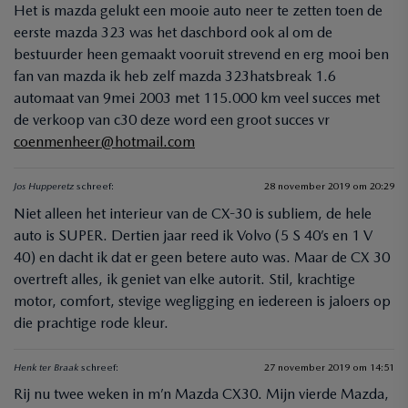
Het is mazda gelukt een mooie auto neer te zetten toen de
eerste mazda 323 was het daschbord ook al om de
bestuurder heen gemaakt vooruit strevend en erg mooi ben
fan van mazda ik heb zelf mazda 323hatsbreak 1.6
automaat van 9mei 2003 met 115.000 km veel succes met
de verkoop van c30 deze word een groot succes vr
coenmenheer@hotmail.com
Jos Hupperetz
schreef:
28 november 2019 om 20:29
Niet alleen het interieur van de CX-30 is subliem, de hele
auto is SUPER. Dertien jaar reed ik Volvo (5 S 40’s en 1 V
40) en dacht ik dat er geen betere auto was. Maar de CX 30
overtreft alles, ik geniet van elke autorit. Stil, krachtige
motor, comfort, stevige wegligging en iedereen is jaloers op
die prachtige rode kleur.
Henk ter Braak
schreef:
27 november 2019 om 14:51
Rij nu twee weken in m’n Mazda CX30. Mijn vierde Mazda,