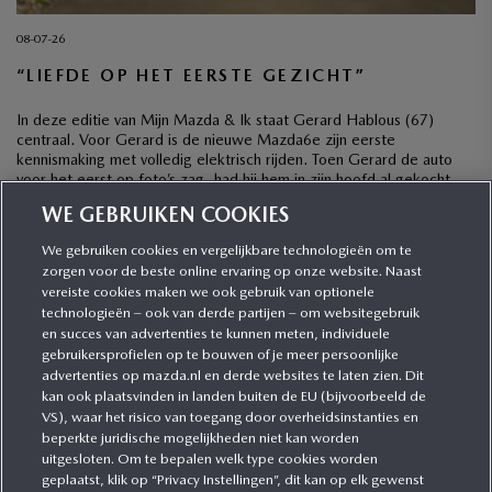
08-07-26
“LIEFDE OP HET EERSTE GEZICHT”
In deze editie van Mijn Mazda & Ik staat Gerard Hablous (67)
centraal. Voor Gerard is de nieuwe Mazda6e zijn eerste
kennismaking met volledig elektrisch rijden. Toen Gerard de auto
voor het eerst op foto’s zag, had hij hem in zijn hoofd al gekocht,
ook al was hij wel wat terughoudend met het oog op […]
WE GEBRUIKEN COOKIES
We gebruiken cookies en vergelijkbare technologieën om te
zorgen voor de beste online ervaring op onze website. Naast
CATEGORIEËN
vereiste cookies maken we ook gebruik van optionele
technologieën – ook van derde partijen – om websitegebruik
en succes van advertenties te kunnen meten, individuele
gebruikersprofielen op te bouwen of je meer persoonlijke
MEER INFORMATIE
advertenties op mazda.nl en derde websites te laten zien. Dit
kan ook plaatsvinden in landen buiten de EU (bijvoorbeeld de
VS), waar het risico van toegang door overheidsinstanties en
MEER ERVAREN
beperkte juridische mogelijkheden niet kan worden
uitgesloten. Om te bepalen welk type cookies worden
geplaatst, klik op “Privacy Instellingen”, dit kan op elk gewenst